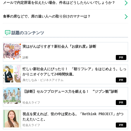
メールで内定辞退を伝えたい場合、件名はどうしたらいいでしょうか？
食事の席などで、席の遠い人への取り分けのマナーは？
話題のコンテンツ
実はがんばりすぎ？新社会人『お疲れ度』診断
診断
PR
忙しい新社会人にぴったり！ 「朝リフレア」をはじめよう。しっ
かりニオイケアして24時間快適。
身だしなみ・ビジネスアイテム
PR
【診断】セルフプロデュース力を鍛える！ “ジブン観”診断
社会人ライフ
PR
視点を変えれば、世の中は変わる。「Rethink PROJECT」がつ
たえたいこと。
社会人ライフ
PR