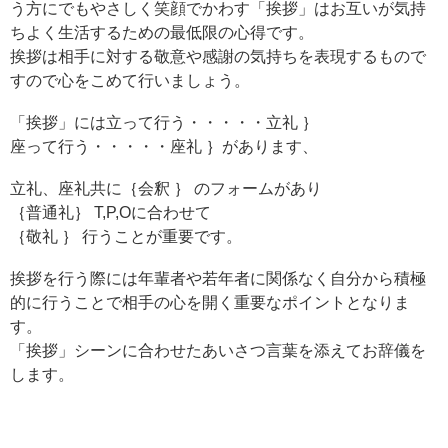
う方にでもやさしく笑顔でかわす「挨拶」はお互いが気持
ちよく生活するための最低限の心得です。
挨拶は相手に対する敬意や感謝の気持ちを表現するもので
すので心をこめて行いましょう。
「挨拶」には立って行う・・・・・立礼 ｝
座って行う・・・・・座礼 ｝があります、
立礼、座礼共に｛会釈 ｝ のフォームがあり
｛普通礼｝ T,P,Oに合わせて
｛敬礼 ｝ 行うことが重要です。
挨拶を行う際には年輩者や若年者に関係なく自分から積極
的に行うことで相手の心を開く重要なポイントとなりま
す。
「挨拶」シーンに合わせたあいさつ言葉を添えてお辞儀を
します。