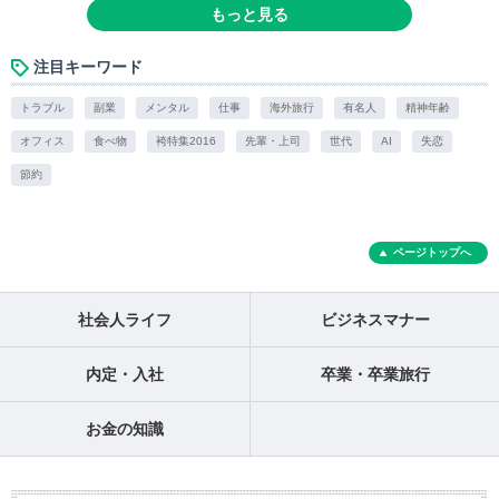
もっと見る
注目キーワード
トラブル
副業
メンタル
仕事
海外旅行
有名人
精神年齢
オフィス
食べ物
袴特集2016
先輩・上司
世代
AI
失恋
節約
ページトップへ
社会人ライフ
ビジネスマナー
内定・入社
卒業・卒業旅行
お金の知識