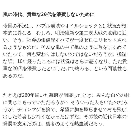
嵐の時代、貴重な20代を浪費しないために
今回の不況は、バブル崩壊やオイルショックとは状況が根
本的に異なる。むしろ、明治維新や第二次大戦の敗戦に近
い。そう、社会の価値観すべてが一度ゼロにリセットされ
るようなものだ。そんな嵐の中で亀のように首をすくめて
いたって、何も変わりはしないのではないだろうか。極端
な話、10年経ったころには状況はさらに悪くなり、ただ貴
重な20代を浪費したというだけで終わる、という可能性も
あるのだ。
たとえば260年続いた幕府が崩壊したとき。みんな自分の村
に閉じこもっていただろうか？ そういった人もいたのだろ
うが、チョンマゲを捨て、希望に胸を膨らませて村を飛び
出した若者も少なくなかったはずだ。その後の近代日本の
発展を支えたのは、後者のような熱血漢だろう。