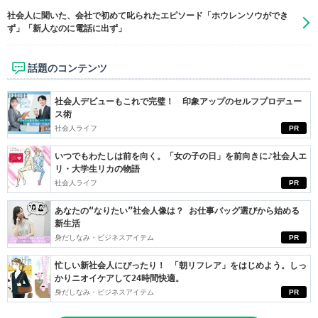
社会人に聞いた、会社で初めて叱られたエピソード「ホウレンソウができ
ず」「新人なのに電話に出ず」
話題のコンテンツ
社会人デビューもこれで完璧！ 印象アップのセルフプロデュー
ス術
社会人ライフ
PR
いつでもわたしは前を向く。「女の子の日」を前向きに♪社会人エ
リ・大学生リカの物語
社会人ライフ
PR
あなたの“なりたい”社会人像は？ お仕事バッグ選びから始める
新生活
身だしなみ・ビジネスアイテム
PR
忙しい新社会人にぴったり！ 「朝リフレア」をはじめよう。しっ
かりニオイケアして24時間快適。
身だしなみ・ビジネスアイテム
PR