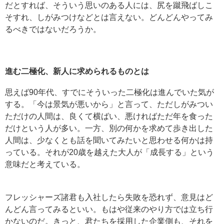
だとすれば、そういう思いのある人には、尻を蹴飛ばしこ
そすれ、しがみつけなどとは言えない。どんどんやってみ
るべきではないだろうか。
進む二極化、新人に求められるものとは
思えば90年代、すでにそういった二極化は進んでいた気が
する。「今は景気が悪いから」と言って、ただしがみつい
ただけの人間は、良くて横ばい、悪ければただ年を食った
だけという人が多い。一方、別の何かを求めて歩き出した
人間は、少なくとも話を聞いてみたいと思わせる何かは持
っている。それが20歳を越えた大人が「成長する」という
意味だと考えている。
フレッシャーズ諸君も入社したら失敗を恐れず、意見はど
んどん言ってみるといい。もはや従来のやり方では立ち行
かないのだ。きっと、君たちを採用した企業側も、それを