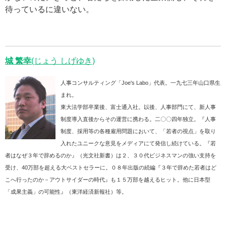
待っているに違いない。
城 繁幸
(じょう しげゆき)
人事コンサルティング「Joe's Labo」代表。一九七三年山口県生
まれ。
東大法学部卒業後、富士通入社。以後、人事部門にて、新人事
制度導入直後からその運営に携わる。二〇〇四年独立。『人事
制度、採用等の各種雇用問題において、「若者の視点」を取り
入れたユニークな意見をメディアにて発信し続けている。『若
者はなぜ３年で辞めるのか』（光文社新書）は２、３０代ビジネスマンの強い支持を
受け、40万部を超える大ベストセラーに。０８年出版の続編『３年で辞めた若者はど
こへ行ったのか－アウトサイダーの時代』も１５万部を越えるヒット。他に日本型
「成果主義」の可能性』（東洋経済新報社）等。