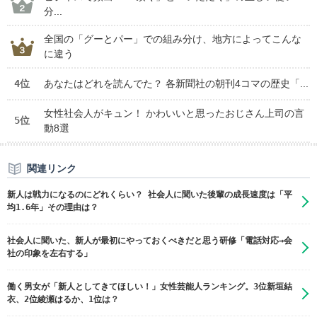
分...
全国の「グーとパー」での組み分け、地方によってこんな
に違う
4位
あなたはどれを読んでた？ 各新聞社の朝刊4コマの歴史「...
女性社会人がキュン！ かわいいと思ったおじさん上司の言
5位
動8選
関連リンク
新人は戦力になるのにどれくらい？ 社会人に聞いた後輩の成長速度は「平
均1.6年」その理由は？
社会人に聞いた、新人が最初にやっておくべきだと思う研修「電話対応→会
社の印象を左右する」
働く男女が「新人としてきてほしい！」女性芸能人ランキング。3位新垣結
衣、2位綾瀬はるか、1位は？