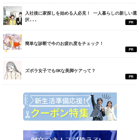
入社後に家探しを始める人必見！ 一人暮らしの新しい選
択...
PR
簡単な診断で今のお疲れ度をチェック！
PR
ズボラ女子でもOKな美脚ケアって？
PR