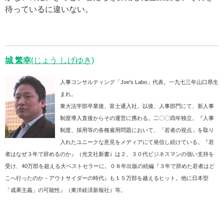
待っているに違いない。
城 繁幸
(じょう しげゆき)
人事コンサルティング「Joe's Labo」代表。一九七三年山口県生
まれ。
東大法学部卒業後、富士通入社。以後、人事部門にて、新人事
制度導入直後からその運営に携わる。二〇〇四年独立。『人事
制度、採用等の各種雇用問題において、「若者の視点」を取り
入れたユニークな意見をメディアにて発信し続けている。『若
者はなぜ３年で辞めるのか』（光文社新書）は２、３０代ビジネスマンの強い支持を
受け、40万部を超える大ベストセラーに。０８年出版の続編『３年で辞めた若者はど
こへ行ったのか－アウトサイダーの時代』も１５万部を越えるヒット。他に日本型
「成果主義」の可能性』（東洋経済新報社）等。