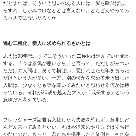
だとすれば、そういう思いのある人には、尻を蹴飛ばしこ
そすれ、しがみつけなどとは言えない。どんどんやってみ
るべきではないだろうか。
進む二極化、新人に求められるものとは
思えば90年代、すでにそういった二極化は進んでいた気が
する。「今は景気が悪いから」と言って、ただしがみつい
ただけの人間は、良くて横ばい、悪ければただ年を食った
だけという人が多い。一方、別の何かを求めて歩き出した
人間は、少なくとも話を聞いてみたいと思わせる何かは持
っている。それが20歳を越えた大人が「成長する」という
意味だと考えている。
フレッシャーズ諸君も入社したら失敗を恐れず、意見はど
んどん言ってみるといい。もはや従来のやり方では立ち行
かないのだ。きっと、君たちを採用した企業側も、それを