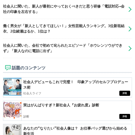
社会人に聞いた、新人が最初にやっておくべきだと思う研修「電話対応→会
社の印象を左右する」
働く男女が「新人としてきてほしい！」女性芸能人ランキング。3位新垣結
衣、2位綾瀬はるか、1位は？
社会人に聞いた、会社で初めて叱られたエピソード「ホウレンソウができ
ず」「新人なのに電話に出ず」
話題のコンテンツ
社会人デビューもこれで完璧！ 印象アップのセルフプロデュー
ス術
社会人ライフ
PR
実はがんばりすぎ？新社会人『お疲れ度』診断
診断
PR
あなたの“なりたい”社会人像は？ お仕事バッグ選びから始める
新生活