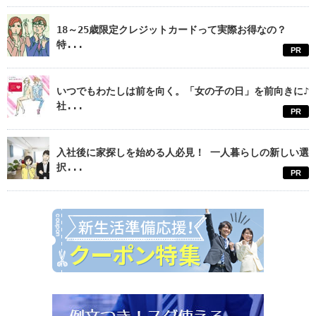
18～25歳限定クレジットカードって実際お得なの？
特...
PR
いつでもわたしは前を向く。「女の子の日」を前向きに♪
社...
PR
入社後に家探しを始める人必見！ 一人暮らしの新しい選
択...
PR