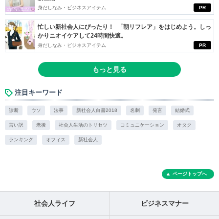
身だしなみ・ビジネスアイテム
PR
忙しい新社会人にぴったり！ 「朝リフレア」をはじめよう。しっ
かりニオイケアして24時間快適。
身だしなみ・ビジネスアイテム
PR
もっと見る
注目キーワード
診断
ウソ
法事
新社会人白書2018
名刺
発言
結婚式
言い訳
老後
社会人生活のトリセツ
コミュニケーション
オタク
ランキング
オフィス
新社会人
ページトップへ
社会人ライフ
ビジネスマナー