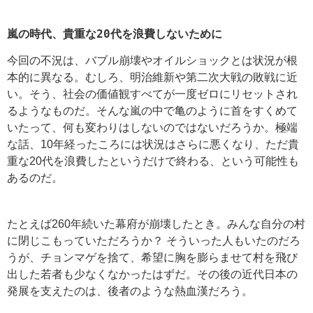
嵐の時代、貴重な20代を浪費しないために
今回の不況は、バブル崩壊やオイルショックとは状況が根
本的に異なる。むしろ、明治維新や第二次大戦の敗戦に近
い。そう、社会の価値観すべてが一度ゼロにリセットされ
るようなものだ。そんな嵐の中で亀のように首をすくめて
いたって、何も変わりはしないのではないだろうか。極端
な話、10年経ったころには状況はさらに悪くなり、ただ貴
重な20代を浪費したというだけで終わる、という可能性も
あるのだ。
たとえば260年続いた幕府が崩壊したとき。みんな自分の村
に閉じこもっていただろうか？ そういった人もいたのだろ
うが、チョンマゲを捨て、希望に胸を膨らませて村を飛び
出した若者も少なくなかったはずだ。その後の近代日本の
発展を支えたのは、後者のような熱血漢だろう。