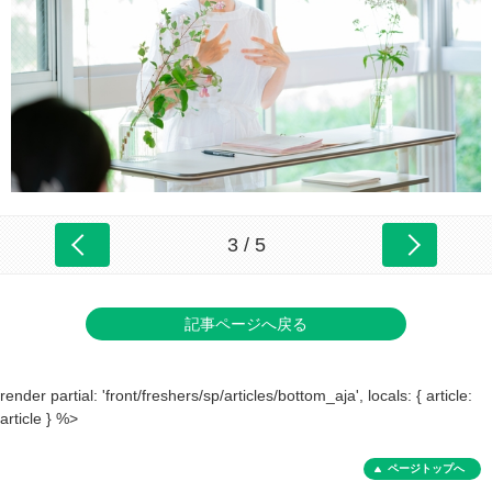
3 / 5
記事ページへ戻る
render partial: 'front/freshers/sp/articles/bottom_aja', locals: { article:
article } %>
ページトップへ