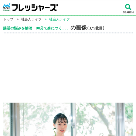
トップ
>
社会人ライフ
>
社会人ライフ
の画像
腸活の悩みを解消！90分で身につく...
(3/5枚目)