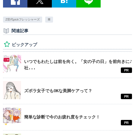
Z世代pickフレッシャーズ
車
関連記事
ピックアップ
いつでもわたしは前を向く。「女の子の日」を前向きに♪
社...
PR
ズボラ女子でもOKな美脚ケアって？
PR
簡単な診断で今のお疲れ度をチェック！
PR