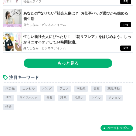
社会人ライフ
PR
あなたの“なりたい”社会人像は？ お仕事バッグ選びから始める
新生活
身だしなみ・ビジネスアイテム
PR
忙しい新社会人にぴったり！ 「朝リフレア」をはじめよう。しっ
かりニオイケアして24時間快適。
身だしなみ・ビジネスアイテム
PR
もっと見る
注目キーワード
内定先
エクセル
バッグ
アニメ
不動産
徹夜
就職活動
活字
ライフハック.
香典
理系
片思い
ネイル
メンタル
特撮
ページトップへ