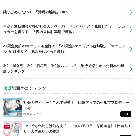
独り占めしたい！ 「沖縄の離島」TOP5
何かと運転機会が多い社会人。ペーパードライバーどう克服した？ 「レン
タカーを借りる」「夜の立体駐車場で練習」
AT限定免許vsマニュアル免許！ 「AT限定→マニュアルは無駄」「マニュア
ル→ATはダサイ」あなたはどっち派!?
3位「屋久島」2位「石垣島」1位は......？ 旅行で楽しかった日本の離
島ランキング
話題のコンテンツ
社会人デビューもこれで完璧！ 印象アップのセルフプロデュー
ス術
社会人ライフ
PR
いつでもわたしは前を向く。「女の子の日」を前向きに♪社会人エ
リ・大学生リカの物語