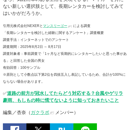
ない新しい選択肢として、長期レンタカーを検討してみて
はいかがだろうか。
引用元株式会社NEXERと
マンスリーゴー
による調査
「長期レンタカーを検討した経験に関するアンケート」調査概要
調査手法：インターネットでのアンケート
調査期間：2025年8月2日 ～ 8月17日
調査対象者：事前調査で「1ヶ月など長期的にレンタカーしたいと思った事があ
る」と回答した全国の男女
有効回答：100サンプル
※原則として小数点以下第2位を四捨五入し表記しているため、合計が100%に
ならない場合があります。
✅
道路の前方が冠水してたらどう対応する？台風やゲリラ
豪雨、もしもの時に慌てないように知っておきたいこと
編集／杏奈（
ガクラボ
メンバー）