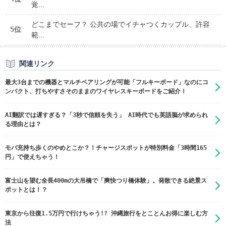
覚...
どこまでセーフ？ 公共の場でイチャつくカップル、許容
5位
範...
関連リンク
最大3台までの機器とマルチペアリングが可能「フルキーボード」なのにコ
ンパクト、打ちやすさそのままのワイヤレスキーボードをご紹介！
AI翻訳では遅すぎる？「3秒で信頼を失う」 AI時代でも英語脳が求められ
る理由とは？
モバ充持ち歩くのやめとこか？！チャージスポットが特別料金「3時間165
円」で使えちゃう！
富士山を望む全長400mの大吊橋で「爽快つり橋体験」。発散できる絶景ス
ポットとは！？
東京から往復1.5万円で行けちゃう!? 沖縄旅行をとことんお得に楽しむ方
法