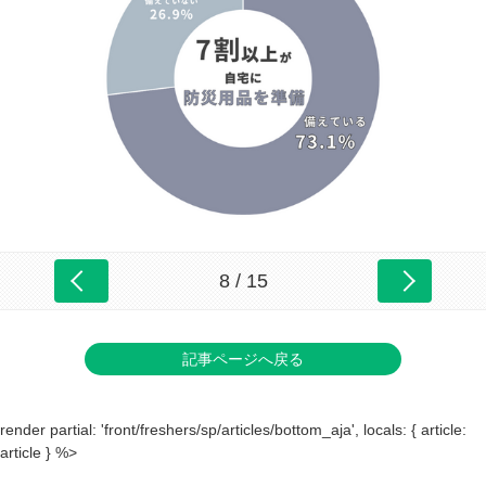
8 / 15
記事ページへ戻る
render partial: 'front/freshers/sp/articles/bottom_aja', locals: { article:
article } %>