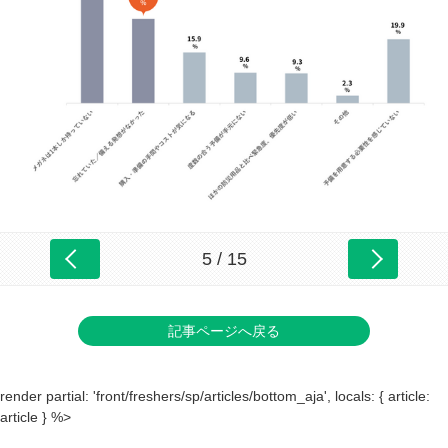
5 / 15
記事ページへ戻る
render partial: 'front/freshers/sp/articles/bottom_aja', locals: { article:
article } %>