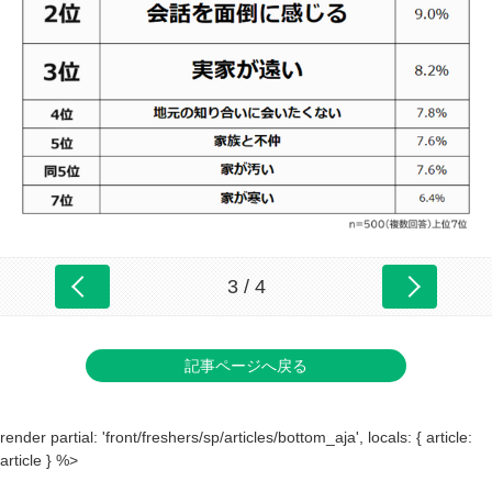
3 / 4
記事ページへ戻る
render partial: 'front/freshers/sp/articles/bottom_aja', locals: { article:
article } %>