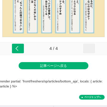
4 / 4
記事ページへ戻る
render partial: 'front/freshers/sp/articles/bottom_aja', locals: { article:
article } %>
ページトップへ