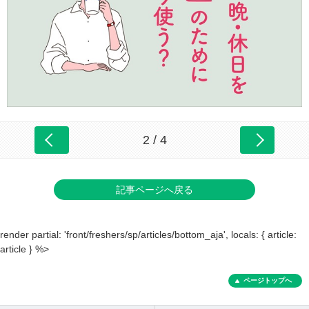
2 / 4
記事ページへ戻る
render partial: 'front/freshers/sp/articles/bottom_aja', locals: { article:
article } %>
ページトップへ