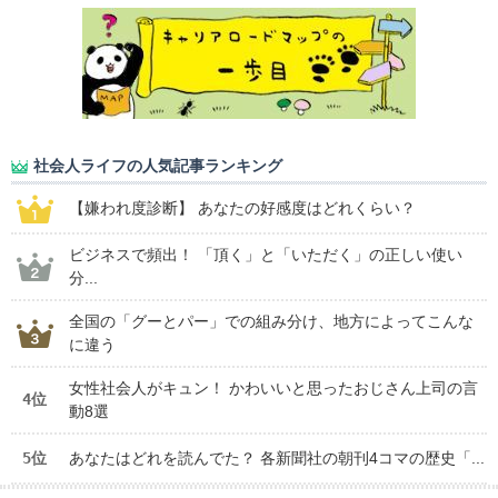
社会人ライフの人気記事ランキング
【嫌われ度診断】 あなたの好感度はどれくらい？
ビジネスで頻出！ 「頂く」と「いただく」の正しい使い
分...
全国の「グーとパー」での組み分け、地方によってこんな
に違う
女性社会人がキュン！ かわいいと思ったおじさん上司の言
4位
動8選
5位
あなたはどれを読んでた？ 各新聞社の朝刊4コマの歴史「...