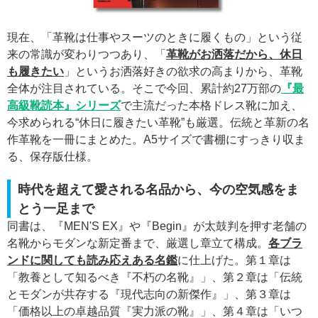
現在、「革靴は仕事やスーツのときに履くもの」という従
来の常識が変わりつつあり、「
革靴がお洒落だから、休日
も履きたい
」というお洒落好きの欲求の高まりから、革靴
全体が注目されている。そこで今回、累計約27万部の
『最
高級靴読本』シリーズ
で主流だった本格ドレス靴に加え、
今求められる“休日に履きたい革靴”も厳選。伝統と革新の名
作革靴を一冊にまとめた。A5サイズで書棚にすっきり収ま
る、保存版仕様。
時代を超えて愛される名品から、今の空気感をま
とう一足まで
同書は、『MEN'S EX』や『Begin』が太鼓判を押す老舗の
名靴からモダンな新定番まで、厳選し章立て構成。
各ブラ
ンドに関しても読み応えある名鑑
に仕上げた。第１章は
「教養として知るべき『不朽の名靴』」、第２章は「伝統
とモダンが共存する『現代志向の新傑作』」、第３章は
「価格以上の卓越品質『実力派の靴』」、第４章は「いつ