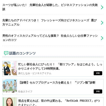
スーツが塩ふいた! 先輩社会人が経験した、ビジネスファッションの失敗
談
先輩たちのアドバイスつき！ フレッシャーズ向けビジネスシューズ 選び
方マニュアル
男性のオフィスカジュアルってどんな服装？ 社会人らしいお仕事ファッシ
ョンのコツ
話題のコンテンツ
忙しい新社会人にぴったり！ 「朝リフレア」をはじめよう。しっ
かりニオイケアして24時間快適。
身だしなみ・ビジネスアイテム
PR
【診断】セルフプロデュース力を鍛える！ “ジブン観”診断
社会人ライフ
PR
視点を変えれば、世の中は変わる。「Rethink PROJECT」がつ
たえたいこと。