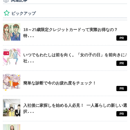
関連記事
ピックアップ
18～25歳限定クレジットカードって実際お得なの？
特...
PR
いつでもわたしは前を向く。「女の子の日」を前向きに♪
社...
PR
簡単な診断で今のお疲れ度をチェック！
PR
入社後に家探しを始める人必見！ 一人暮らしの新しい選
択...
PR