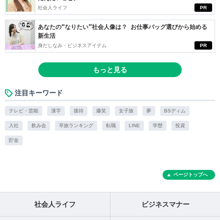
社会人ライフ
PR
あなたの“なりたい”社会人像は？ お仕事バッグ選びから始める
新生活
身だしなみ・ビジネスアイテム
PR
もっと見る
注目キーワード
テレビ・芸能
漢字
接待
爆笑
女子旅
夢
BSディム
入社
飲み会
卒旅ランキング
転職
LINE
学歴
投資
貯金
ページトップへ
社会人ライフ
ビジネスマナー