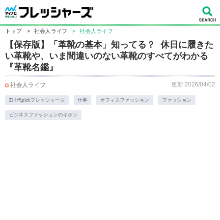
トップ
>
社会人ライフ
>
社会人ライフ
【保存版】「革靴の基本」知ってる？ 休日に履きた
い革靴や、いま間違いのない革靴のすべてがわかる
『革靴名鑑』
更新:2026/04/02
社会人ライフ
Z世代pickフレッシャーズ
仕事
オフィスファッション
ファッション
ビジネスファッションのキホン