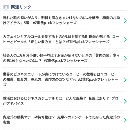
関連リンク
濡れた靴の匂いがムリ、明日も着なきゃいけないのに…を解決「梅雨のお助
けアイテム」5選！#Z世代pickフレッシャーズ
カフェインとアルコールを制するものが1日を制する⁉ 医師が教える コー
ヒーとビールの「正しい飲み方」とは？#Z世代pickフレッシャーズ
社会人の1カ月お小遣い額平均は？お金が足りないときの「苦肉の策」堂々
の第1位となったのは…？ #Z世代pickフレッシャーズ
世界のビジネスエリートが身につけているコーヒーの教養とは？コーヒー
の知識、飲み方、淹れ方、選び方のコツなども #Z世代pickフレッシャー
ズ
就活におけるビジネスカジュアルとは、どんな服装？ 私服はあり？ プロ
がアドバイス
内定式の服装マナーや持ち物は？ 先輩へのアンケートでわかった内定式の
実態