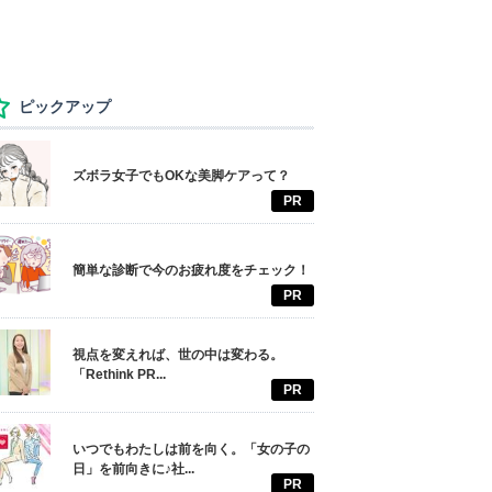
ピックアップ
ズボラ女子でもOKな美脚ケアって？
PR
簡単な診断で今のお疲れ度をチェック！
PR
視点を変えれば、世の中は変わる。
「Rethink PR...
PR
いつでもわたしは前を向く。「女の子の
日」を前向きに♪社...
PR