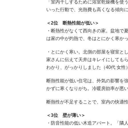
「室内干しするために浴室乾燥機を使
いった行動で、光熱費も高くなる傾向
＜2位 断熱性能が低い＞
・断熱性がなくて西向きの家。盆地で
は家の中が灼熱で、冬はとにかく寒かった
・とにかく寒い。北側の部屋を寝室と
家さんに伝えて天井はキレイにしても
わかり、がっかりしました（40代 女性
断熱性能が低い住宅は、外気の影響を
かずに寒くなりがち。冷暖房効率が悪
断熱性が不足することで、室内の快適性
＜3位 壁が薄い＞
・防音性能の低い木造アパート。「隣