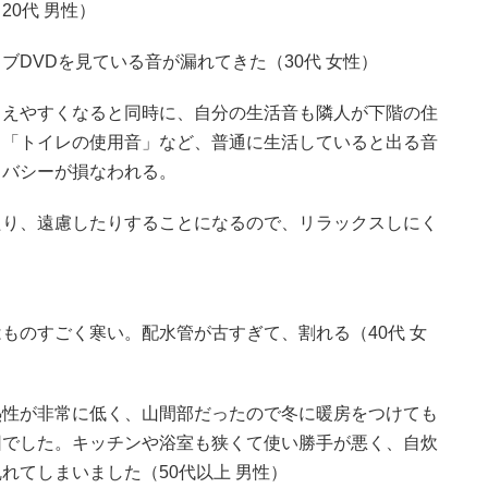
0代 男性）
ブDVDを見ている音が漏れてきた（30代 女性）
こえやすくなると同時に、自分の生活音も隣人が下階の住
」「トイレの使用音」など、普通に生活していると出る音
イバシーが損なわれる。
たり、遠慮したりすることになるので、リラックスしにく
ものすごく寒い。配水管が古すぎて、割れる（40代 女
熱性が非常に低く、山間部だったので冬に暖房をつけても
因でした。キッチンや浴室も狭くて使い勝手が悪く、自炊
れてしまいました（50代以上 男性）