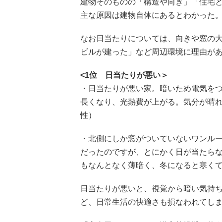
建物そのものの「構造や向き」「住宅と
主な原因は建物自体にあるとわかった
なお日当たりについては、向きや窓の
ビルが建った」など周辺環境に理由が
<1位 日当たりが悪い＞
・日当たりが悪い家。暗いため電気を
長くなり、光熱費が上がる。気分が晴れ
性）
・北側にしか窓がついていないワンル
だったのですが、とにかく日が当たら
もなんとなく薄暗く、冬になると寒くて
日当たりが悪いと、視覚から暗い気持
ど、日常生活の快適さも損なわれてし