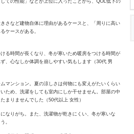
しての性能」などが上位に入ったことから、QOL低下の
。
大きさなど建物自体に理由があるケースと、「周りに高い
あるケースがある。
つける時間が長くなり、冬が寒いため暖房をつける時間が
ず、心なしか体調を崩しやすい気もします（30代 男
ームマンション。夏の涼しさは何物にも変えがたいくらい
ないため、洗濯をしても室内にしか干せません。部屋の中
たまりませんでした（50代以上 女性）
ちになりがち。また、洗濯物が乾きにくい、冬が寒いな
まう。