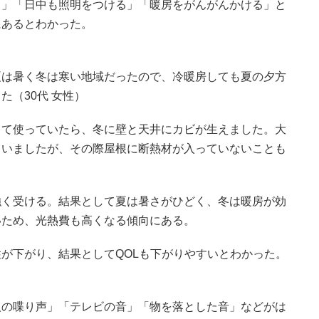
う」「日中も照明をつける」「暖房をがんがんかける」と
にあるとわかった。
夏は暑く冬は寒い地域だったので、冷暖房しても夏の夕方
（30代 女性）
して使っていたら、冬に壁と天井にカビが生えました。大
らいましたが、その際屋根に断熱材が入っていないことも
）
強く受ける。結果として夏は暑さがひどく、冬は暖房が効
いため、光熱費も高くなる傾向にある。
が下がり、結果としてQOLも下がりやすいとわかった。
人の喋り声」「テレビの音」「物を落とした音」などがは