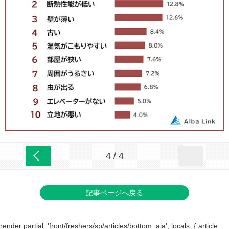
4 / 4
記事ページへ戻る
render partial: 'front/freshers/sp/articles/bottom_aja', locals: { article: