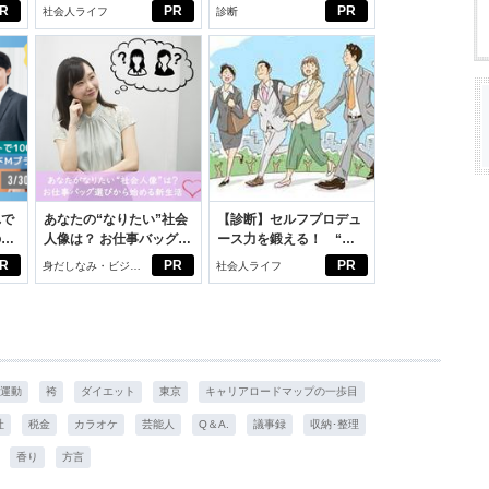
向きに♪社会人エリ・大
R
PR
PR
社会人ライフ
診断
学生リカの物語
れで
あなたの“なりたい”社会
【診断】セルフプロデュ
のセ
人像は？ お仕事バッグ選
ース力を鍛える！ “ジ
びから始める新生活
ブン観”診断
R
PR
PR
身だしなみ・ビジネ
社会人ライフ
スアイテム
運動
袴
ダイエット
東京
キャリアロードマップの一歩目
社
税金
カラオケ
芸能人
Q＆A.
議事録
収納･整理
香り
方言