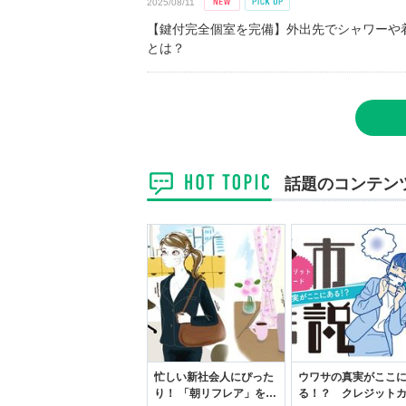
2025/08/11
【鍵付完全個室を完備】外出先でシャワーや
とは？
話題のコンテン
忙しい新社会人にぴった
ウワサの真実がここ
り！ 「朝リフレア」をは
る！？ クレジット