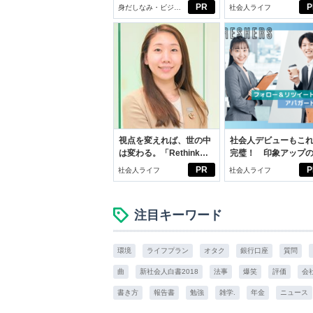
じめよう。しっかりニオ
ドの都市伝説
PR
P
身だしなみ・ビジネ
社会人ライフ
イケアして24時間快適。
スアイテム
視点を変えれば、世の中
社会人デビューもこ
は変わる。「Rethink
完璧！ 印象アップ
PROJECT」がつたえた
ルフプロデュース術
PR
P
社会人ライフ
社会人ライフ
いこと。
注目キーワード
環境
ライフプラン
オタク
銀行口座
質問
曲
新社会人白書2018
法事
爆笑
評価
会
書き方
報告書
勉強
雑学.
年金
ニュース