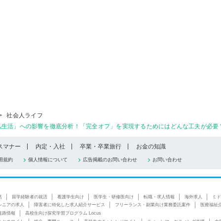
>
社会人ライフ
生活」への影響を徹底分析！「完全オフ」を実現するためにはどんな工夫が必要？#Z
スマナー
内定・入社
卒業・卒業旅行
お金の知識
用規約
個人情報について
広告掲載のお問い合わせ
お問い合わせ
活
留学経験者の就活
看護学生向け
医学生・研修医向け
転職・求人情報
海外求人
ミド
シニアの求人
障害者に特化した求人紹介サービス
フリーランス・副業向け業務委託案件
医療福祉
進路情報
高校生向け探究学習プログラム Locus