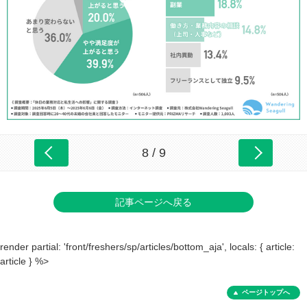
8 / 9
記事ページへ戻る
render partial: 'front/freshers/sp/articles/bottom_aja', locals: { article:
article } %>
ページトップへ