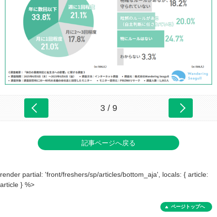
3 / 9
記事ページへ戻る
render partial: 'front/freshers/sp/articles/bottom_aja', locals: { article:
article } %>
ページトップへ