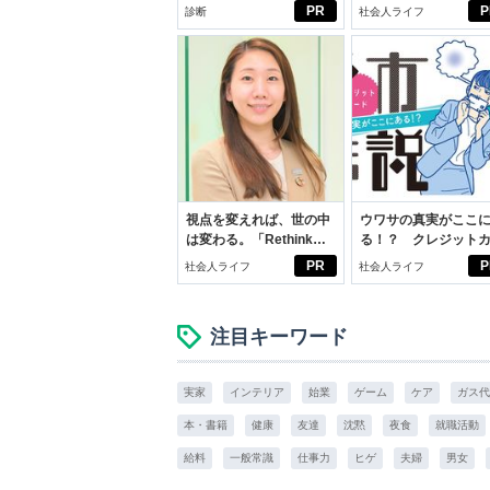
ブン観”診断
PR
P
診断
社会人ライフ
視点を変えれば、世の中
ウワサの真実がここ
は変わる。「Rethink
る！？ クレジット
PROJECT」がつたえた
ドの都市伝説
PR
P
社会人ライフ
社会人ライフ
いこと。
注目キーワード
実家
インテリア
始業
ゲーム
ケア
ガス代
本・書籍
健康
友達
沈黙
夜食
就職活動
給料
一般常識
仕事力
ヒゲ
夫婦
男女