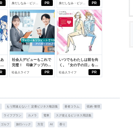
じめよう。しっかりニオ
びから始める新生活
R
PR
PR
身だしなみ・ビジネ
身だしなみ・ビジネ
イケアして24時間快適。
スアイテム
スアイテム
にあ
社会人デビューもこれで
いつでもわたしは前を向
カー
完璧！ 印象アップのセ
く。「女の子の日」を前
ルフプロデュース術
向きに♪社会人エリ・大
R
PR
PR
社会人ライフ
社会人ライフ
学生リカの物語
もう間違えない！ 定番ビジネス敬語集
著者コラム.
収納･整理
ライフプラン
カメラ
電車
スグ使えるビジネス用語集
ゴルフ
旅行ハック
方言
AI
香り