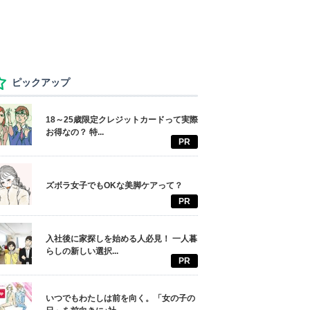
ピックアップ
18～25歳限定クレジットカードって実際
お得なの？ 特...
PR
ズボラ女子でもOKな美脚ケアって？
PR
入社後に家探しを始める人必見！ 一人暮
らしの新しい選択...
PR
いつでもわたしは前を向く。「女の子の