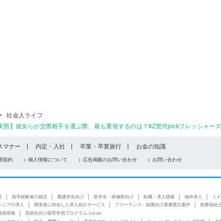
>
社会人ライフ
実態】彼女らが交際相手を選ぶ際、最も重視するのは？#Z世代pickフレッシャーズ
スマナー
内定・入社
卒業・卒業旅行
お金の知識
用規約
個人情報について
広告掲載のお問い合わせ
お問い合わせ
活
留学経験者の就活
看護学生向け
医学生・研修医向け
転職・求人情報
海外求人
ミド
シニアの求人
障害者に特化した求人紹介サービス
フリーランス・副業向け業務委託案件
医療福祉
進路情報
高校生向け探究学習プログラム Locus