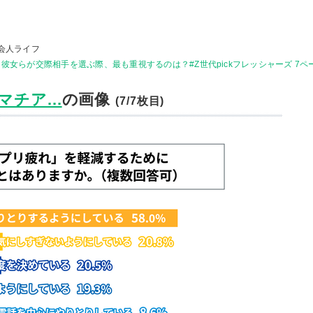
会人ライフ
彼女らが交際相手を選ぶ際、最も重視するのは？#Z世代pickフレッシャーズ 7ペ
チア...
の画像
(7/7枚目)