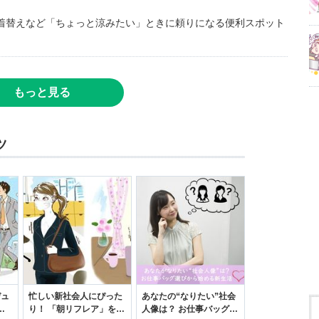
着替えなど「ちょっと涼みたい」ときに頼りになる便利スポット
もっと見る
ツ
デュ
忙しい新社会人にぴった
あなたの“なりたい”社会
ジ
り！ 「朝リフレア」をは
人像は？ お仕事バッグ選