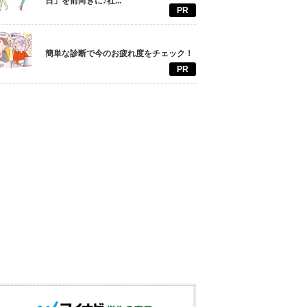
日」を前向きに♪社...
PR
簡単な診断で今のお疲れ度をチェック！
PR