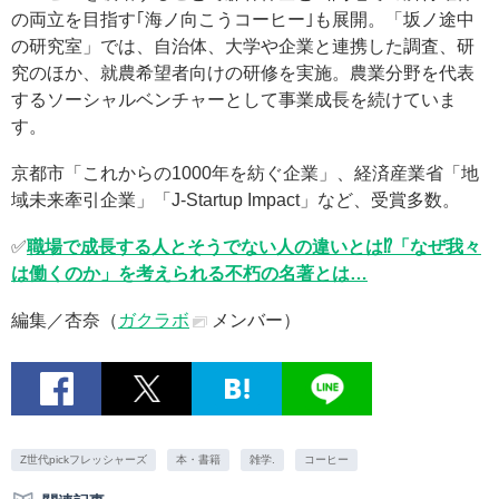
の両立を目指す｢海ノ向こうコーヒー｣も展開。「坂ノ途中
の研究室」では、自治体、大学や企業と連携した調査、研
究のほか、就農希望者向けの研修を実施。農業分野を代表
するソーシャルベンチャーとして事業成長を続けていま
す。
京都市「これからの1000年を紡ぐ企業」、経済産業省「地
域未来牽引企業」「J-Startup Impact」など、受賞多数。
✅
職場で成長する人とそうでない人の違いとは⁉「なぜ我々
は働くのか」を考えられる不朽の名著とは…
編集／杏奈（
ガクラボ
メンバー）
Z世代pickフレッシャーズ
本・書籍
雑学.
コーヒー