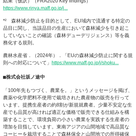
結果（仮訳）（FRA2020 Key findings）
https://www.rinya.maff.go.jp/j...
*² 森林減少防止を目的として、EU域内で流通する特定の
品目に関し、当該品目の生産において森林減少を引き起こ
していないことの確認（森林デューデリジェンス）等を義
務化する規則。
農林水産省．（2024年）．「EUの森林減少防止に関する規
則への対応について」
https://www.maff.go.jp/j/shoku...
株式会社坂ノ途中
「100年先もつづく、農業を。」というメッセージを掲げ、
農薬や化学肥料不使用で栽培された農産物の販売を行って
います。提携生産者の約8割が新規就農者。少量不安定な生
産でも品質が高ければ適正な価格で販売できる仕組みを構
築することで、環境負荷の小さい農業を実践する生産者の
増加を目指しています。東南アジアの山間地域で高品質な
コーヒーを栽培することで森林保全と山間地での所得確保