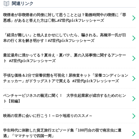
関連リンク
喫煙者が非喫煙者の同僚に対して思うこととは？勤務時間中の喫煙に「罪
悪感」があると答えた方は〇割…#Z世代pickフレッシャーズ
「経済が難しい」と他人まかせにしていたら、騙される。高橋洋一氏が日
本の行く末を解き明かす！#Z世代pickフレッシャーズ
最近湯舟に浸かってる？夏冷え・夏バテ、夏の入浴事情に関するアンケー
ト #Z世代pickフレッシャーズ
手頃な価格＆2分で栄養状態を可視化！尿検査キット「栄養コンディション
チェッカー」がドラッグストアで買える #Z世代pickフレッシャーズ
ベンチャービジネスの寵児に聞く！ 大学生起業家が成功するためのヒン
ト【前編】
映画の世界に会いに行こう！～ロケ地巡りのススメ～
学生時代に体験した貧乏旅行エピソード集「100円台の宿で南京虫に遭
遇」「ママチャリで四国一周」