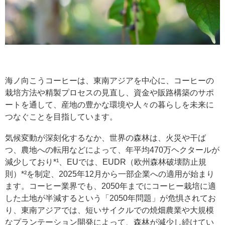
海ノ向こうコーヒーは、東南アジアを中心に、コーヒーの
栽培方法や精製プロセスの見直し、資金や販路構築のサポ
ートを通して、産地の豊かな環境や人々の暮らしを未来に
つなぐことを目指しています。
気候変動が深刻化するなか、世界の森林は、火災や干ば
つ、農地への転用などによって、年平均470万ヘクタールが
減少しており*¹、EUでは、EUDR（欧州森林破壊防止規
則）*²を制定、2025年12月から一部企業への適用が始まり
ます。コーヒー業界でも、2050年までにコーヒー栽培に適
した土地が半減するという「2050年問題」が危惧されてお
り、東南アジアでは、短いサイクルでの焼畑農業や大規模
なプランテーション開発によって、森林が減少し続けてい