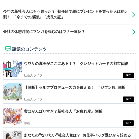
今年の新社会人はもう買った？ 初任給で親にプレゼントを買った人は約6
割！ 「今までの感謝」「成長の証」
会社の休憩時間にマンガを読むのはマナー違反？
話題のコンテンツ
ウワサの真実がここにある！？ クレジットカードの都市伝説
社会人ライフ
PR
【診断】セルフプロデュース力を鍛える！ “ジブン観”診断
社会人ライフ
PR
実はがんばりすぎ？新社会人『お疲れ度』診断
診断
PR
あなたの“なりたい”社会人像は？ お仕事バッグ選びから始める