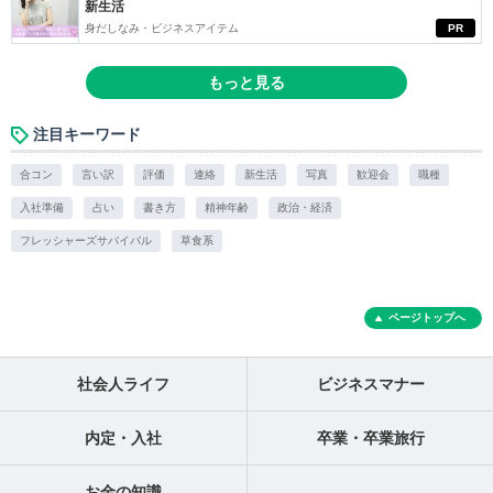
新生活
身だしなみ・ビジネスアイテム
PR
もっと見る
注目キーワード
合コン
言い訳
評価
連絡
新生活
写真
歓迎会
職種
入社準備
占い
書き方
精神年齢
政治・経済
フレッシャーズサバイバル
草食系
ページトップへ
社会人ライフ
ビジネスマナー
内定・入社
卒業・卒業旅行
お金の知識