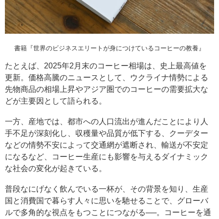
書籍『世界のビジネスエリートが身につけているコーヒーの教養』
たとえば、2025年2月末のコーヒー相場は、史上最高値を
更新。価格高騰のニュースとして、ウクライナ情勢による
先物商品の相場上昇やアジア圏でのコーヒーの需要拡大な
どが主要因として語られる。
一方、産地では、都市への人口流出が進んだことにより人
手不足が深刻化し、収穫量や品質が低下する、クーデター
などの情勢不安によって交通網が遮断され、輸送が不安定
になるなど、コーヒー生産にも影響を与えるダイナミック
な社会の変化が起きている。
普段なにげなく飲んでいる一杯が、その背景を知り、生産
国と消費国で暮らす人々に思いを馳せることで、グローバ
ルで多角的な視点をもつことにつながる──。コーヒーを通