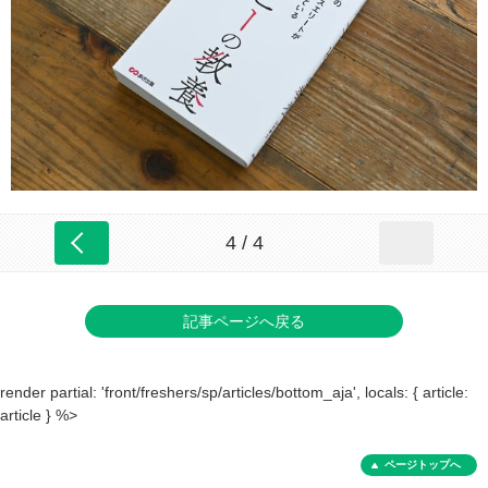
4 / 4
記事ページへ戻る
render partial: 'front/freshers/sp/articles/bottom_aja', locals: { article:
article } %>
ページトップへ