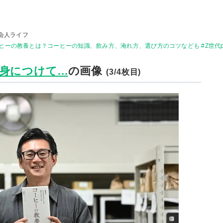
会人ライフ
ーの教養とは？コーヒーの知識、飲み方、淹れ方、選び方のコツなども #Z世代pi
につけて...
の画像
(3/4枚目)