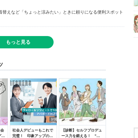
着替えなど「ちょっと涼みたい」ときに頼りになる便利スポット
もっと見る
ツ
社会
社会人デビューもこれで
【診断】セルフプロデュ
グ選
完璧！ 印象アップのセ
ース力を鍛える！ “ジ