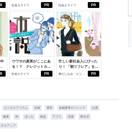
ルフプロデュース術
ブン観”診断
R
PR
PR
社会人ライフ
社会人ライフ
の中
ウワサの真実がここにあ
忙しい新社会人にぴった
る！？ クレジットカー
り！ 「朝リフレア」をは
えた
ドの都市伝説
じめよう。しっかりニオ
R
PR
PR
社会人ライフ
身だしなみ・ビジネ
イケアして24時間快適。
スアイテム
ビジネスアイテム
夫婦
選挙
金融業界のトレンド
お酒
健康
袴
ぼっち
税金
アプリ
洗濯
新生活
スキルアップ