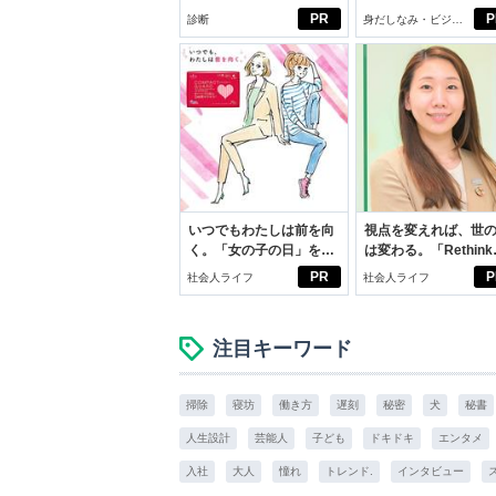
びから始める新生活
PR
P
診断
身だしなみ・ビジネ
スアイテム
いつでもわたしは前を向
視点を変えれば、世
く。「女の子の日」を前
は変わる。「Rethink
向きに♪社会人エリ・大
PROJECT」がつた
PR
P
社会人ライフ
社会人ライフ
学生リカの物語
いこと。
注目キーワード
掃除
寝坊
働き方
遅刻
秘密
犬
秘書
人生設計
芸能人
子ども
ドキドキ
エンタメ
入社
大人
憧れ
トレンド.
インタビュー