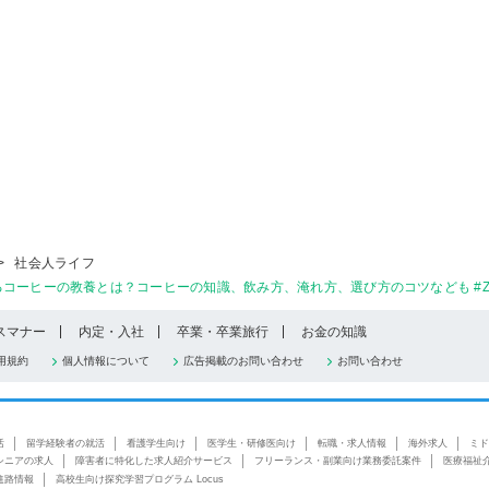
>
社会人ライフ
ーヒーの教養とは？コーヒーの知識、飲み方、淹れ方、選び方のコツなども #Z世代
スマナー
内定・入社
卒業・卒業旅行
お金の知識
用規約
個人情報について
広告掲載のお問い合わせ
お問い合わせ
活
留学経験者の就活
看護学生向け
医学生・研修医向け
転職・求人情報
海外求人
ミド
シニアの求人
障害者に特化した求人紹介サービス
フリーランス・副業向け業務委託案件
医療福祉
進路情報
高校生向け探究学習プログラム Locus