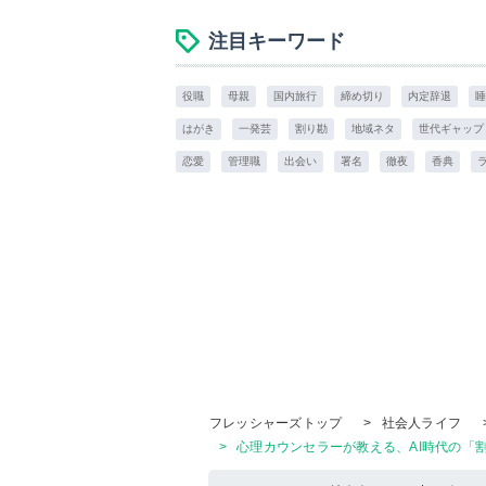
注目キーワード
役職
母親
国内旅行
締め切り
内定辞退
睡
はがき
一発芸
割り勘
地域ネタ
世代ギャップ
恋愛
管理職
出会い
署名
徹夜
香典
フレッシャーズトップ
>
社会人ライフ
>
心理カウンセラーが教える、AI時代の「割