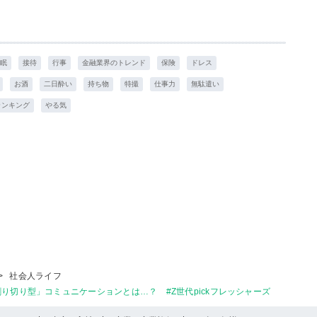
眠
接待
行事
金融業界のトレンド
保険
ドレス
お酒
二日酔い
持ち物
特撮
仕事力
無駄遣い
ランキング
やる気
>
社会人ライフ
り切り型」コミュニケーションとは…？ #Z世代pickフレッシャーズ