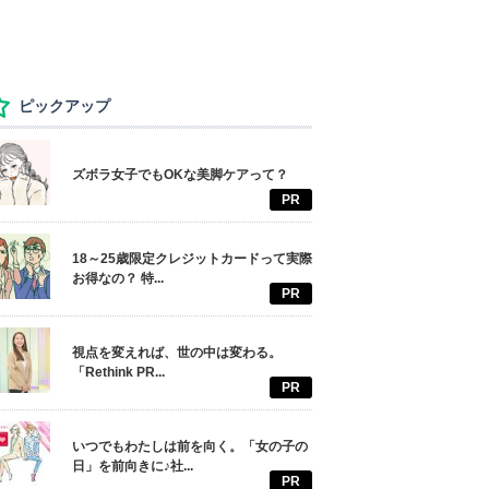
ピックアップ
ズボラ女子でもOKな美脚ケアって？
PR
18～25歳限定クレジットカードって実際
お得なの？ 特...
PR
視点を変えれば、世の中は変わる。
「Rethink PR...
PR
いつでもわたしは前を向く。「女の子の
日」を前向きに♪社...
PR