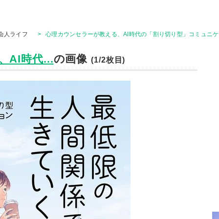
会人ライフ
>
心理カウンセラーが教える、AI時代の「割り切り型」コミュニケー
I時代...
の画像
(1/2枚目)