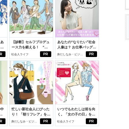
にあ
【診断】セルフプロデュ
あなたの“なりたい”社会
カー
ース力を鍛える！ “ジ
人像は？ お仕事バッグ選
ブン観”診断
びから始める新生活
R
PR
PR
社会人ライフ
身だしなみ・ビジネ
スアイテム
の中
忙しい新社会人にぴった
いつでもわたしは前を向
り！ 「朝リフレア」をは
く。「女の子の日」を前
えた
じめよう。しっかりニオ
向きに♪社会人エリ・大
R
PR
PR
身だしなみ・ビジネ
社会人ライフ
イケアして24時間快適。
学生リカの物語
スアイテム