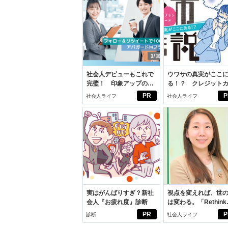
社会人デビューもこれで
ウワサの真実がここ
完璧！ 印象アップのセ
る！？ クレジット
ルフプロデュース術
ドの都市伝説
PR
P
社会人ライフ
社会人ライフ
実はがんばりすぎ？新社
視点を変えれば、世
会人『お疲れ度』診断
は変わる。「Rethink
PROJECT」がつた
PR
P
診断
社会人ライフ
いこと。