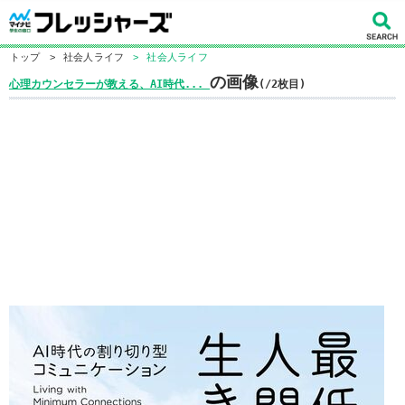
トップ
>
社会人ライフ
>
社会人ライフ
の画像
心理カウンセラーが教える、AI時代...
(/2枚目)