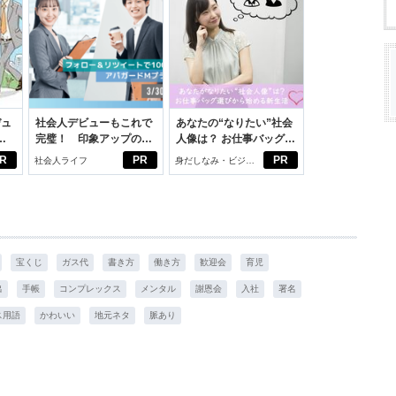
デュ
社会人デビューもこれで
あなたの“なりたい”社会
ジ
完璧！ 印象アップのセ
人像は？ お仕事バッグ選
ルフプロデュース術
びから始める新生活
R
PR
PR
社会人ライフ
身だしなみ・ビジネ
スアイテム
宝くじ
ガス代
書き方
働き方
歓迎会
育児
出
手帳
コンプレックス
メンタル
謝恩会
入社
署名
ス用語
かわいい
地元ネタ
脈あり