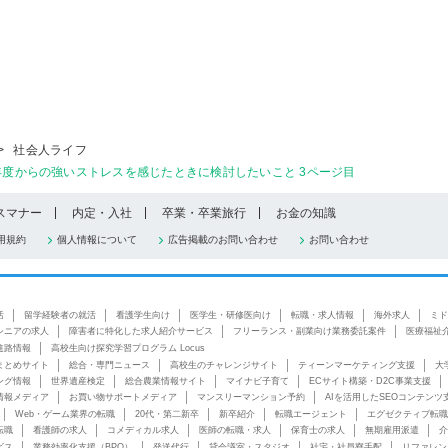
>
社会人ライフ
年度からの強いストレスを感じたときに検討したいこと 3ページ目
スマナー
内定・入社
卒業・卒業旅行
お金の知識
用規約
個人情報について
広告掲載のお問い合わせ
お問い合わせ
活
留学経験者の就活
看護学生向け
医学生・研修医向け
転職・求人情報
海外求人
ミド
シニアの求人
障害者に特化した求人紹介サービス
フリーランス・副業向け業務委託案件
医療福祉
進路情報
高校生向け探究学習プログラム Locus
まとめサイト
総合・専門ニュース
高校生のチャレンジサイト
ティーンマーケティング支援
大
ング情報
世界遺産検定
総合農業情報サイト
マイナビ子育て
ECサイト構築・D2C事業支援
情報メディア
お買い物サポートメディア
マンスリーマンション予約
AIを活用したSEOコンテンツ
Web・ゲーム業界の転職
20代・第二新卒
新卒紹介
転職エージェント
エグゼクティブ転職
転職
看護師の求人
コメディカル求人
医師の転職・求人
保育士の求人
無期雇用派遣
介
ビス
業務効率化支援（BPO）
発送代行
貸会議室・スタジオ
社宅・社員寮手配
リファレン