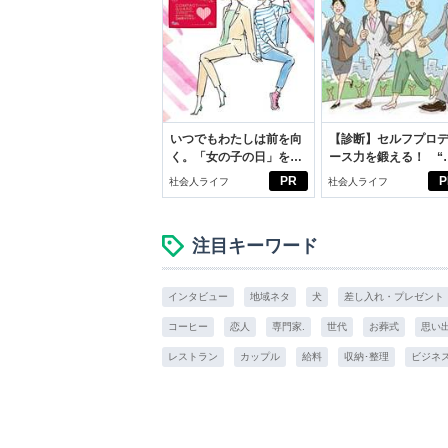
いつでもわたしは前を向
【診断】セルフプロ
く。「女の子の日」を前
ース力を鍛える！ “
向きに♪社会人エリ・大
ブン観”診断
PR
P
社会人ライフ
社会人ライフ
学生リカの物語
注目キーワード
インタビュー
地域ネタ
犬
差し入れ・プレゼント
コーヒー
恋人
専門家.
世代
お葬式
思い
レストラン
カップル
給料
収納･整理
ビジネ