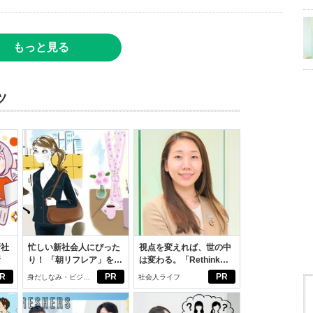
もっと見る
ツ
新社
忙しい新社会人にぴった
視点を変えれば、世の中
断
り！ 「朝リフレア」をは
は変わる。「Rethink
じめよう。しっかりニオ
PROJECT」がつたえた
R
PR
PR
身だしなみ・ビジネ
社会人ライフ
イケアして24時間快適。
いこと。
スアイテム