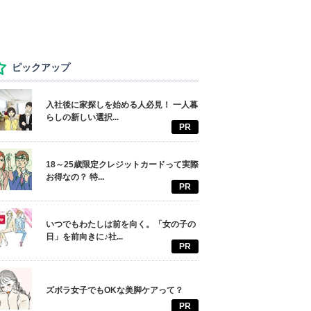
ピックアップ
入社後に家探しを始める人必見！ 一人暮
らしの新しい選択...
PR
18～25歳限定クレジットカードって実際
お得なの？ 特...
PR
いつでもわたしは前を向く。「女の子の
日」を前向きに♪社...
PR
ズボラ女子でもOKな美脚ケアって？
PR