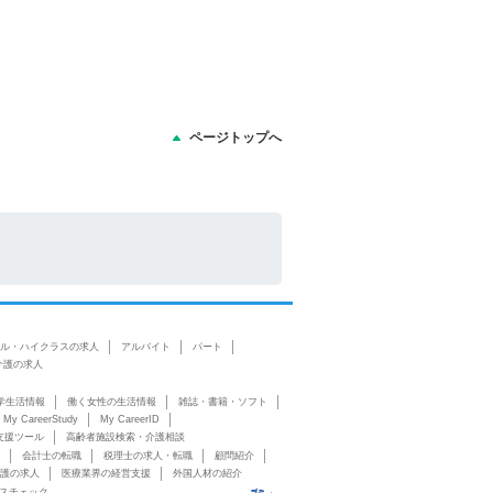
ページトップへ
ル・ハイクラスの求人
アルバイト
パート
介護の求人
学生活情報
働く女性の生活情報
雑誌・書籍・ソフト
My CareerStudy
My CareerID
支援ツール
高齢者施設検索・介護相談
会計士の転職
税理士の求人・転職
顧問紹介
護の求人
医療業界の経営支援
外国人材の紹介
スチェック