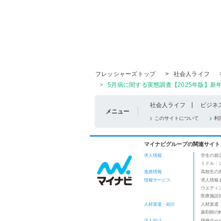
フレッシャーズトップ
>
社会人ライフ
>
5月病に関する実態調査【2025年版】新
社会人ライフ
ビジネ
メニュー
このサイトについて
利
マイナビグループの関連サイト
求人情報
学生の就
ミドル・
進路情報
高校生の
情報サービス
求人情報
ウエディ
医療施設
人材派遣・紹介
人材派遣
薬剤師の
法人向け
研修サー