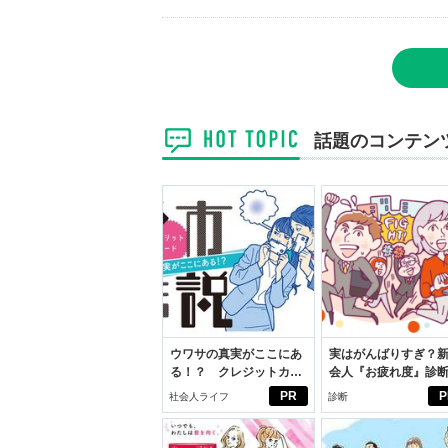
話題のコンテン
ウワサの真実がここにあ
実はがんばりすぎ？
る！？ クレジットカー
会人『お疲れ度』診
ドの都市伝説
PR
P
社会人ライフ
診断