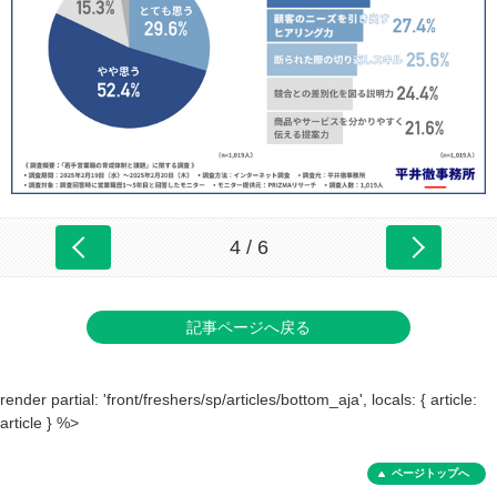
4 / 6
記事ページへ戻る
render partial: 'front/freshers/sp/articles/bottom_aja', locals: { article:
article } %>
ページトップへ