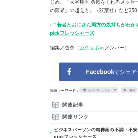
じめ、『大谷翔平 勇気をくれるメッセ
の限界」の超え方』（双葉社）など25
✅
“若者とおじさん両方の気持ちがわかる
pickフレッシャーズ
編集／杏奈（
ガクラボ
メンバー）
Facebook
シェア
で
関連キーワード：
Z世代pickフレッシャーズ
本・書籍
関連記事
関連リンク
ビジネスパーソンの精神面の不調・不安
pickフレッシャーズ