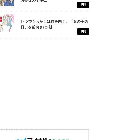
お得なの？ 特...
PR
いつでもわたしは前を向く。「女の子の
日」を前向きに♪社...
PR