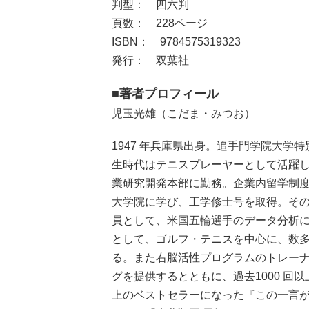
判型： 四六判
頁数： 228ページ
ISBN： 9784575319323
発行： 双葉社
■著者プロフィール
児玉光雄（こだま・みつお）
1947 年兵庫県出身。追手門学院大
生時代はテニスプレーヤーとして活躍し
業研究開発本部に勤務。企業内留学制度
大学院に学び、工学修士号を取得。そ
員として、米国五輪選手のデータ分析に
として、ゴルフ・テニスを中心に、数
る。また右脳活性プログラムのトレー
グを提供するとともに、過去1000 回
上のベストセラーになった『この一言