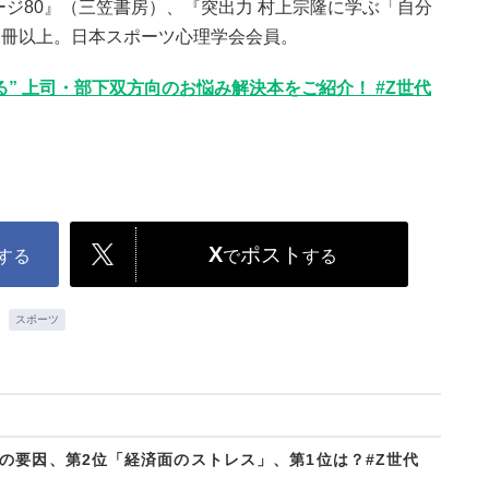
ージ80』（三笠書房）、『突出力 村上宗隆に学ぶ「自分
0 冊以上。日本スポーツ心理学会会員。
” 上司・部下双方向のお悩み解決本をご紹介！ #Z世代
X
ポスト
する
で
する
スポーツ
の要因、第2位「経済面のストレス」、第1位は？#Z世代