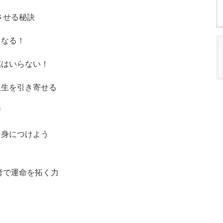
させる秘訣
くなる！
屈はいらない！
人生を引き寄せる
術
を身につけよう
考で運命を拓く力