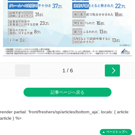
1 / 6
記事ページへ戻る
render partial: 'front/freshers/sp/articles/bottom_aja', locals: { article:
article } %>
ページトップへ