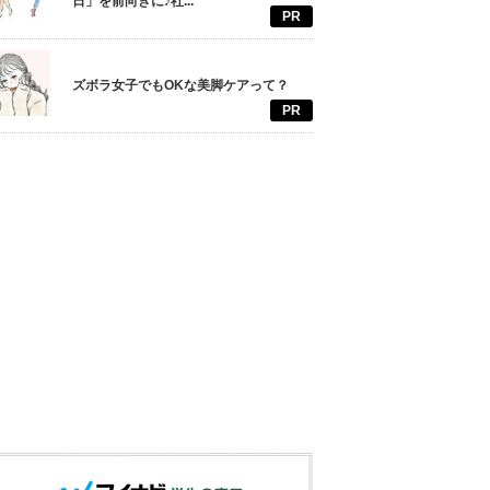
日」を前向きに♪社...
PR
ズボラ女子でもOKな美脚ケアって？
PR