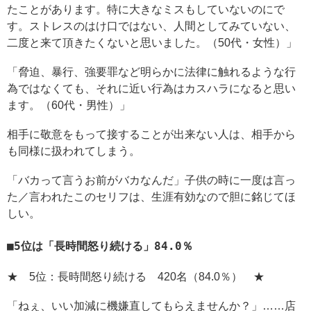
たことがあります。特に大きなミスもしていないのにで
す。ストレスのはけ口ではない、人間としてみていない、
二度と来て頂きたくないと思いました。（50代・女性）」
「脅迫、暴行、強要罪など明らかに法律に触れるような行
為ではなくても、それに近い行為はカスハラになると思い
ます。（60代・男性）」
相手に敬意をもって接することが出来ない人は、相手から
も同様に扱われてしまう。
「バカって言うお前がバカなんだ」子供の時に一度は言っ
た／言われたこのセリフは、生涯有効なので胆に銘じてほ
しい。
5位は「長時間怒り続ける」84.0％
★ 5位：長時間怒り続ける 420名（84.0％） ★
「ねぇ、いい加減に機嫌直してもらえませんか？」……店