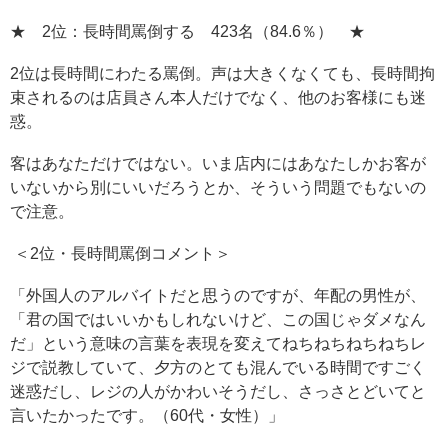
★ 2位：長時間罵倒する 423名（84.6％） ★
2位は長時間にわたる罵倒。声は大きくなくても、長時間拘
束されるのは店員さん本人だけでなく、他のお客様にも迷
惑。
客はあなただけではない。いま店内にはあなたしかお客が
いないから別にいいだろうとか、そういう問題でもないの
で注意。
＜2位・長時間罵倒コメント＞
「外国人のアルバイトだと思うのですが、年配の男性が、
「君の国ではいいかもしれないけど、この国じゃダメなん
だ」という意味の言葉を表現を変えてねちねちねちねちレ
ジで説教していて、夕方のとても混んでいる時間ですごく
迷惑だし、レジの人がかわいそうだし、さっさとどいてと
言いたかったです。（60代・女性）」