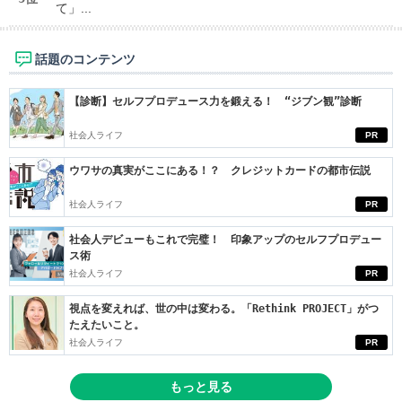
て」...
話題のコンテンツ
【診断】セルフプロデュース力を鍛える！ “ジブン観”診断
社会人ライフ
PR
ウワサの真実がここにある！？ クレジットカードの都市伝説
社会人ライフ
PR
社会人デビューもこれで完璧！ 印象アップのセルフプロデュー
ス術
社会人ライフ
PR
視点を変えれば、世の中は変わる。「Rethink PROJECT」がつ
たえたいこと。
社会人ライフ
PR
もっと見る