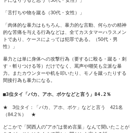
トになりうると思う（30代・女性）」
「舌打ちや物を蹴る（30代・女性）」
「肉体的な暴力はもちろん、暴力的な言動、何らかの精神
的な苦痛を与える行為などは、全てカスタマーハラスメン
トであり、ケースによっては犯罪である。（50代・男
性）」
暴力とは単に身体への攻撃行為（要するに殴る・蹴る・刺
す・斬りつける等）だけでなく、罵声や嘲笑も立派な暴
力。またカウンターや机を叩いたり、モノを蹴ったりする
間接行為も暴力になる。
3位タイ「バカ、アホ、ボケなどと言う」84.2％
★ 3位タイ：「バカ、アホ、ボケ」などと言う 421名
（84.2％） ★
どこかで「関西人の”アホ”は誉め言葉」なんて聞いたことが