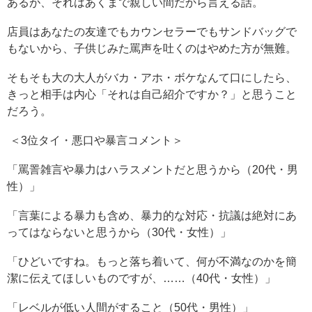
あるが、それはあくまで親しい間だから言える話。
店員はあなたの友達でもカウンセラーでもサンドバッグで
もないから、子供じみた罵声を吐くのはやめた方が無難。
そもそも大の大人がバカ・アホ・ボケなんて口にしたら、
きっと相手は内心「それは自己紹介ですか？」と思うこと
だろう。
＜3位タイ・悪口や暴言コメント＞
「罵詈雑言や暴力はハラスメントだと思うから（20代・男
性）」
「言葉による暴力も含め、暴力的な対応・抗議は絶対にあ
ってはならないと思うから（30代・女性）」
「ひどいですね。もっと落ち着いて、何が不満なのかを簡
潔に伝えてほしいものですが、……（40代・女性）」
「レベルが低い人間がすること（50代・男性）」