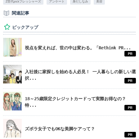
Z世代pickフレッシャーズ
アンケート
身だしなみ
美容
関連記事
ピックアップ
視点を変えれば、世の中は変わる。「Rethink PR...
PR
入社後に家探しを始める人必見！ 一人暮らしの新しい選
択...
PR
18～25歳限定クレジットカードって実際お得なの？
特...
PR
ズボラ女子でもOKな美脚ケアって？
PR