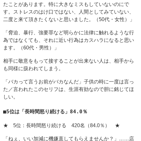
たことがあります。特に大きなミスもしていないのにで
す。ストレスのはけ口ではない、人間としてみていない、
二度と来て頂きたくないと思いました。（50代・女性）」
「脅迫、暴行、強要罪など明らかに法律に触れるような行
為ではなくても、それに近い行為はカスハラになると思い
ます。（60代・男性）」
相手に敬意をもって接することが出来ない人は、相手から
も同様に扱われてしまう。
「バカって言うお前がバカなんだ」子供の時に一度は言っ
た／言われたこのセリフは、生涯有効なので胆に銘じてほ
しい。
5位は「長時間怒り続ける」84.0％
★ 5位：長時間怒り続ける 420名（84.0％） ★
「ねぇ、いい加減に機嫌直してもらえませんか？」……店