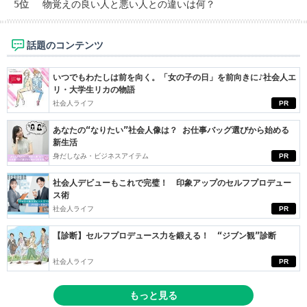
5位
物覚えの良い人と悪い人との違いは何？
話題のコンテンツ
いつでもわたしは前を向く。「女の子の日」を前向きに♪社会人エ
リ・大学生リカの物語
社会人ライフ
PR
あなたの“なりたい”社会人像は？ お仕事バッグ選びから始める
新生活
身だしなみ・ビジネスアイテム
PR
社会人デビューもこれで完璧！ 印象アップのセルフプロデュー
ス術
社会人ライフ
PR
【診断】セルフプロデュース力を鍛える！ “ジブン観”診断
社会人ライフ
PR
もっと見る