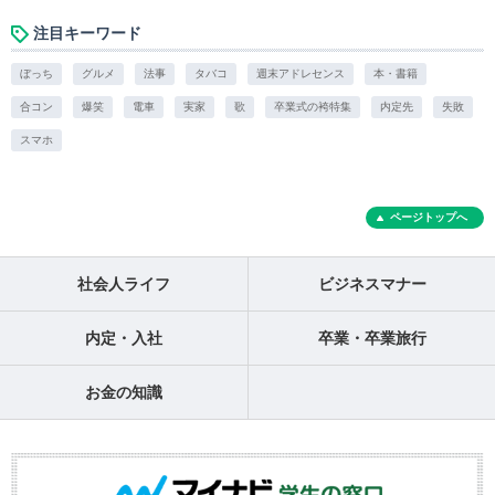
注目キーワード
ぼっち
グルメ
法事
タバコ
週末アドレセンス
本・書籍
合コン
爆笑
電車
実家
歌
卒業式の袴特集
内定先
失敗
スマホ
ページトップへ
社会人ライフ
ビジネスマナー
内定・入社
卒業・卒業旅行
お金の知識