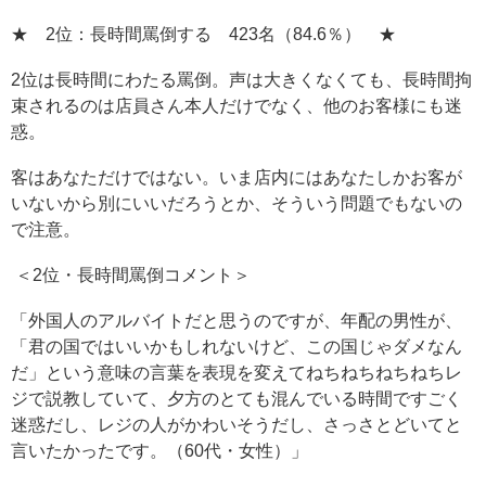
★ 2位：長時間罵倒する 423名（84.6％） ★
2位は長時間にわたる罵倒。声は大きくなくても、長時間拘
束されるのは店員さん本人だけでなく、他のお客様にも迷
惑。
客はあなただけではない。いま店内にはあなたしかお客が
いないから別にいいだろうとか、そういう問題でもないの
で注意。
＜2位・長時間罵倒コメント＞
「外国人のアルバイトだと思うのですが、年配の男性が、
「君の国ではいいかもしれないけど、この国じゃダメなん
だ」という意味の言葉を表現を変えてねちねちねちねちレ
ジで説教していて、夕方のとても混んでいる時間ですごく
迷惑だし、レジの人がかわいそうだし、さっさとどいてと
言いたかったです。（60代・女性）」