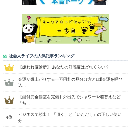
社会人ライフの人気記事ランキング
【嫌われ度診断】 あなたの好感度はどれくらい？
金運が爆上がりする一万円札の見分け方とは⁉金運を呼び
込...
【鍵付完全個室を完備】外出先でシャワーや着替えなど
「ち...
ビジネスで頻出！ 「頂く」と「いただく」の正しい使い
4位
分...