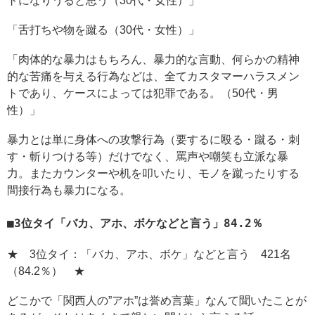
トになりうると思う（30代・女性）」
「舌打ちや物を蹴る（30代・女性）」
「肉体的な暴力はもちろん、暴力的な言動、何らかの精神
的な苦痛を与える行為などは、全てカスタマーハラスメン
トであり、ケースによっては犯罪である。（50代・男
性）」
暴力とは単に身体への攻撃行為（要するに殴る・蹴る・刺
す・斬りつける等）だけでなく、罵声や嘲笑も立派な暴
力。またカウンターや机を叩いたり、モノを蹴ったりする
間接行為も暴力になる。
3位タイ「バカ、アホ、ボケなどと言う」84.2％
★ 3位タイ：「バカ、アホ、ボケ」などと言う 421名
（84.2％） ★
どこかで「関西人の”アホ”は誉め言葉」なんて聞いたことが