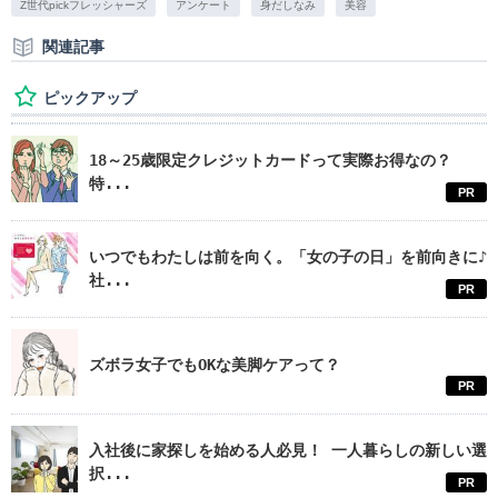
Z世代pickフレッシャーズ
アンケート
身だしなみ
美容
関連記事
ピックアップ
18～25歳限定クレジットカードって実際お得なの？
特...
PR
いつでもわたしは前を向く。「女の子の日」を前向きに♪
社...
PR
ズボラ女子でもOKな美脚ケアって？
PR
入社後に家探しを始める人必見！ 一人暮らしの新しい選
択...
PR