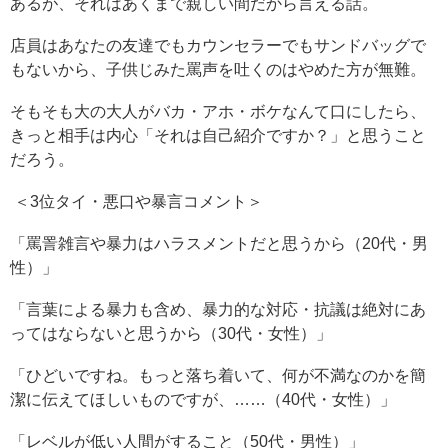
あるが、それはあくまで親しい間だから言える話。
店員はあなたの友達でもカウンセラーでもサンドバッグで
もないから、子供じみた罵声を吐くのはやめた方が無難。
そもそも大の大人がバカ・アホ・ボケなんて口にしたら、
きっと相手は内心「それは自己紹介ですか？」と思うこと
だろう。
＜3位タイ・悪口や暴言コメント＞
「罵詈雑言や暴力はハラスメントだと思うから（20代・男
性）」
「言葉による暴力も含め、暴力的な対応・抗議は絶対にあ
ってはならないと思うから（30代・女性）」
「ひどいですね。もっと落ち着いて、何が不満なのかを簡
潔に伝えてほしいものですが、……（40代・女性）」
「レベルが低い人間がすること（50代・男性）」