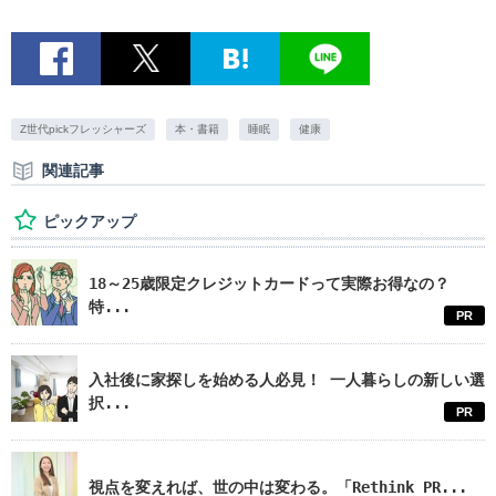
Z世代pickフレッシャーズ
本・書籍
睡眠
健康
関連記事
ピックアップ
18～25歳限定クレジットカードって実際お得なの？
特...
PR
入社後に家探しを始める人必見！ 一人暮らしの新しい選
択...
PR
視点を変えれば、世の中は変わる。「Rethink PR...