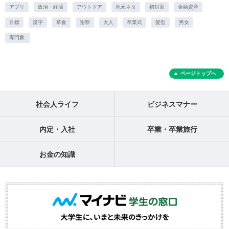
アプリ
政治・経済
アウトドア
地元ネタ
初対面
金融資産
目標
漢字
草食
謝罪
大人
卒業式
髪型
男女
専門家.
ページトップへ
社会人ライフ
ビジネスマナー
内定・入社
卒業・卒業旅行
お金の知識