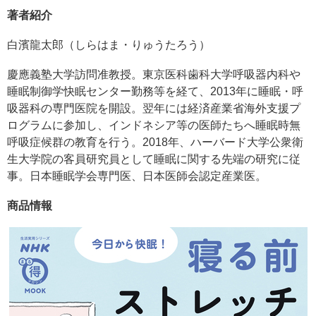
著者紹介
白濱龍太郎（しらはま・りゅうたろう）
慶應義塾大学訪問准教授。東京医科歯科大学呼吸器内科や
睡眠制御学快眠センター勤務等を経て、2013年に睡眠・呼
吸器科の専門医院を開設。翌年には経済産業省海外支援プ
ログラムに参加し、インドネシア等の医師たちへ睡眠時無
呼吸症候群の教育を行う。2018年、ハーバード大学公衆衛
生大学院の客員研究員として睡眠に関する先端の研究に従
事。日本睡眠学会専門医、日本医師会認定産業医。
商品情報