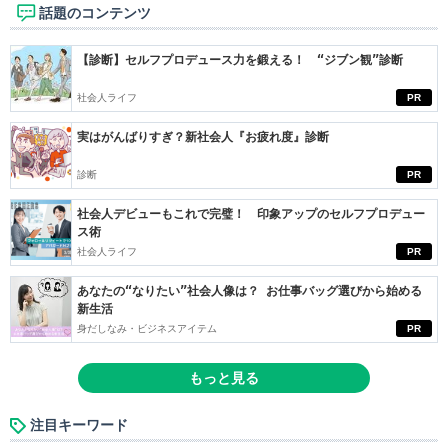
話題のコンテンツ
【診断】セルフプロデュース力を鍛える！ “ジブン観”診断
社会人ライフ
PR
実はがんばりすぎ？新社会人『お疲れ度』診断
診断
PR
社会人デビューもこれで完璧！ 印象アップのセルフプロデュー
ス術
社会人ライフ
PR
あなたの“なりたい”社会人像は？ お仕事バッグ選びから始める
新生活
身だしなみ・ビジネスアイテム
PR
もっと見る
注目キーワード