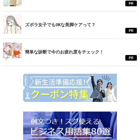
PR
ズボラ女子でもOKな美脚ケアって？
PR
簡単な診断で今のお疲れ度をチェック！
PR