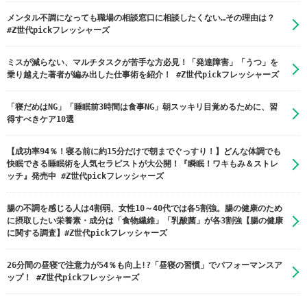
メンタル不調になっても職場の相談窓口に相談したくない…その理由は？
#Z世代pickフレッシャーズ
ミスが減らない、マルチタスクが苦手な方必見！「発達障害」「うつ」を
乗り越えた著者が編み出した仕事術を紹介！ #Z世代pickフレッシャーズ
「寝だめはNG」「睡眠前3時間は食事NG」朝スッキリ目覚めるために、習
得すべきケア10選
【成功率94％！寝る前に約15分だけで朝までぐっすり！】どんな体調でも
快眠できる睡眠術を人気セラピストが大公開！『瞬眠！ワキもみ＆ストレ
ッチ』発売中 #Z世代pickフレッシャーズ
腸の不調を感じる人は4割弱、女性10～40代では各5割強。腸の健康のため
に摂取したい栄養素・成分は「食物繊維」「乳酸菌」が各3割強【腸の健康
に関する調査】#Z世代pickフレッシャーズ
26分間の昼寝で注意力が54％も向上!?「昼寝の習慣」でパフォーマンスア
ップ！ #Z世代pickフレッシャーズ