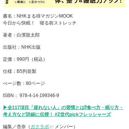
書名：NHKまる得マガジンMOOK
今日から快眠！ 寝る前ストレッチ
著者：白濱龍太郎
出版社：NHK出版
定価：990円（税込）
仕様：B5判並製
べージ数：80ページ
ISBN： 978-4-14-199346-9
▶全117項目「疲れない人」の習慣とは⁉食べ方・眠り方・
考え方など詳細に伝授！ #Z世代pickフレッシャーズ
編集／杏奈（
ガクラボ
メンバー）