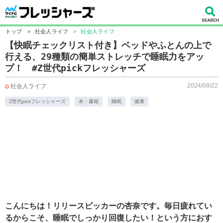
トップ
>
社会人ライフ
>
社会人ライフ
【快眠チェックリスト付き】ベッドやふとんの上で
行える、29種類の簡単ストレッチで睡眠力をアッ
プ！ #Z世代pickフレッシャーズ
2024/08/22
社会人ライフ
Z世代pickフレッシャーズ
本・書籍
睡眠
健康
こんにちは！リリースピッカーの杏奈です。毎日疲れてい
るからこそ、睡眠でしっかり回復したい！という方におす