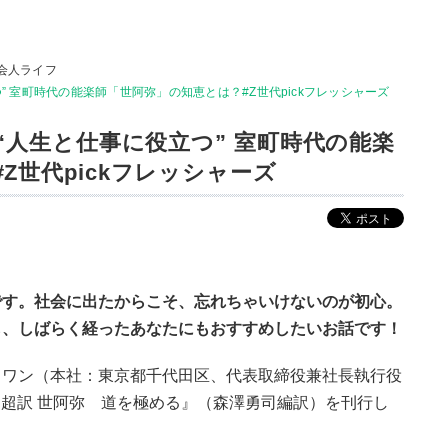
会人ライフ
つ” 室町時代の能楽師「世阿弥」の知恵とは？#Z世代pickフレッシャーズ
 “人生と仕事に役立つ” 室町時代の能楽
Z世代pickフレッシャーズ
です。社会に出たからこそ、忘れちゃいけないのが初心。
も、しばらく経ったあなたにもおすすめしたいお話です！
ィワン（本社：東京都千代田区、代表取締役兼社長執行役
に『超訳 世阿弥 道を極める』（森澤勇司編訳）を刊行し