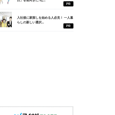
日」を前向きに♪社...
PR
入社後に家探しを始める人必見！ 一人暮
らしの新しい選択...
PR