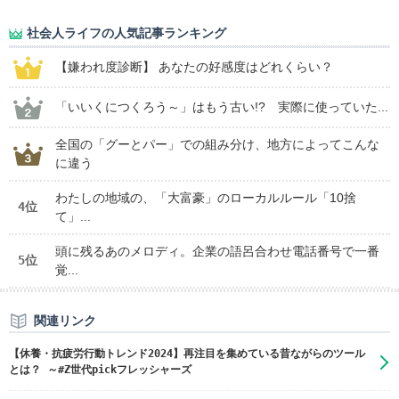
社会人ライフの人気記事ランキング
【嫌われ度診断】 あなたの好感度はどれくらい？
「いいくにつくろう～」はもう古い!? 実際に使っていた...
全国の「グーとパー」での組み分け、地方によってこんな
に違う
わたしの地域の、「大富豪」のローカルルール「10捨
4位
て」...
頭に残るあのメロディ。企業の語呂合わせ電話番号で一番
5位
覚...
関連リンク
【休養・抗疲労行動トレンド2024】再注目を集めている昔ながらのツール
とは？ ～#Z世代pickフレッシャーズ