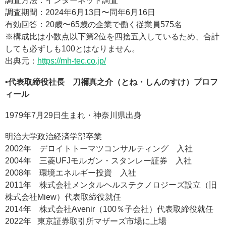
調査方法：インターネット調査
調査期間：2024年6月13日〜同年6月16日
有効回答：20歳〜65歳の企業で働く従業員575名
※構成比は小数点以下第2位を四捨五入しているため、合計
しても必ずしも100とはなりません。
出典元：
https://mh-tec.co.jp/
▪️代表取締役社長 刀禰真之介（とね・しんのすけ）プロフ
ィール
1979年7月29日生まれ・神奈川県出身
明治大学政治経済学部卒業
2002年 デロイトトーマツコンサルティング 入社
2004年 三菱UFJモルガン・スタンレー証券 入社
2008年 環境エネルギー投資 入社
2011年 株式会社メンタルヘルステクノロジーズ設立（旧
株式会社Miew）代表取締役就任
2014年 株式会社Avenir（100％子会社）代表取締役就任
2022年 東京証券取引所マザーズ市場に上場