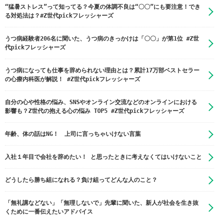
“猛暑ストレス”って知ってる？今夏の体調不良は“〇〇”にも要注意！でき
る対処法は？#Z世代pickフレッシャーズ
うつ病経験者206名に聞いた、うつ病のきっかけは「〇〇」が第1位 #Z世
代pickフレッシャーズ
うつ病になっても仕事を辞められない理由とは？累計17万部ベストセラー
の心療内科医が解説！ #Z世代pickフレッシャーズ
自分の心や性格の悩み、SNSやオンライン交流などのオンラインにおける
影響も？Z世代の抱える心の悩み TOP5 #Z世代pickフレッシャーズ
年齢、体の話はNG！ 上司に言っちゃいけない言葉
入社１年目で会社を辞めたい！ と思ったときに考えなくてはいけないこと
どうしたら勝ち組になれる？負け組ってどんな人のこと？
「無礼講などない」「無理しないで」先輩に聞いた、新人が社会を生き抜
くために一番伝えたいアドバイス