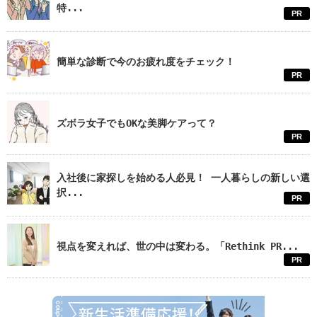
特...
PR
簡単な診断で今のお疲れ度をチェック！
PR
ズボラ女子でもOKな美脚ケアって？
PR
入社後に家探しを始める人必見！ 一人暮らしの新しい選
択...
PR
視点を変えれば、世の中は変わる。「Rethink PR...
PR