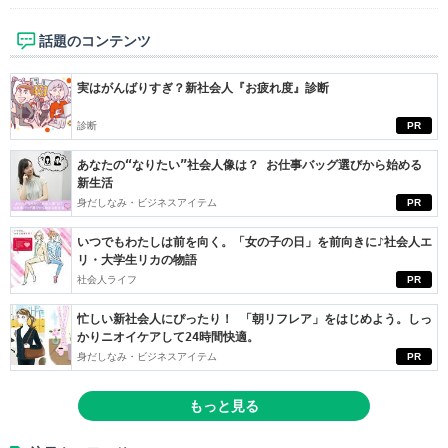
話題のコンテンツ
実はがんばりすぎ？新社会人『お疲れ度』診断
診断
PR
あなたの“なりたい”社会人像は？ お仕事バッグ選びから始める
新生活
身だしなみ・ビジネスアイテム
PR
いつでもわたしは前を向く。「女の子の日」を前向きに♪社会人エ
リ・大学生リカの物語
社会人ライフ
PR
忙しい新社会人にぴったり！ 「朝リフレア」をはじめよう。しっ
かりニオイケアして24時間快適。
身だしなみ・ビジネスアイテム
PR
もっと見る