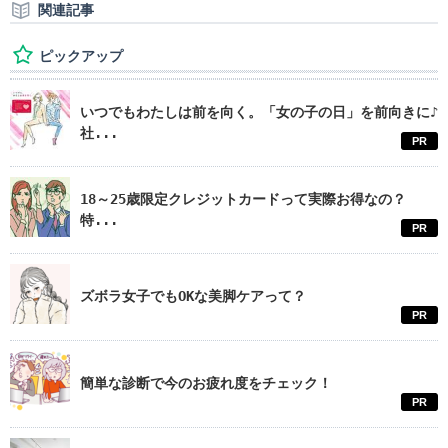
関連記事
ピックアップ
いつでもわたしは前を向く。「女の子の日」を前向きに♪
社...
PR
18～25歳限定クレジットカードって実際お得なの？
特...
PR
ズボラ女子でもOKな美脚ケアって？
PR
簡単な診断で今のお疲れ度をチェック！
PR