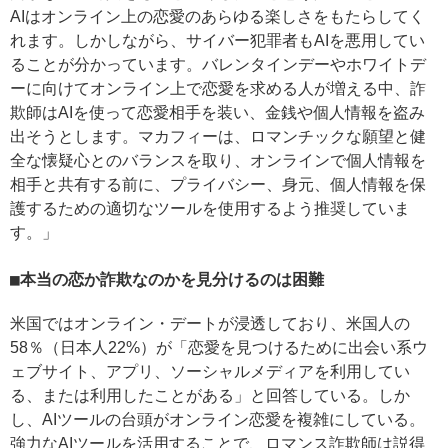
AIはオンライン上の恋愛のあらゆる楽しさをもたらしてく
れます。しかしながら、サイバー犯罪者もAIを悪用してい
ることが分かっています。バレンタインデーやホワイトデ
ーに向けてオンライン上で恋愛を求める人が増える中、詐
欺師はAIを使って恋愛相手を装い、金銭や個人情報を盗み
出そうとします。マカフィーは、ロマンチックな願望と健
全な懐疑心とのバランスを取り、オンラインで個人情報を
相手と共有する前に、プライバシー、身元、個人情報を保
護するための適切なツールを使用するよう推奨していま
す。」
本当の恋か詐欺なのかを見分けるのは困難
米国ではオンライン・デートが浸透しており、米国人の
58％（日本人22%）が「恋愛を見つけるために出会い系ウ
ェブサイト、アプリ、ソーシャルメディアを利用してい
る、または利用したことがある」と回答している。しか
し、AIツールの台頭がオンライン恋愛を複雑にしている。
強力なAIツールを活用することで、ロマンス詐欺師は説得