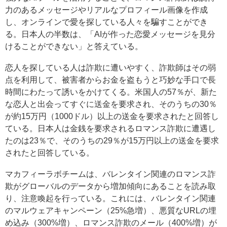
力のあるメッセージやリアルなプロフィール画像を作成
し、オンラインで愛を探している人々を騙すことができ
る。日本人の半数は、「AIが作った恋愛メッセージを見分
けることができない」と答えている。
恋人を探している人は詐欺に遭いやすく、詐欺師はその弱
点を利用して、被害者からお金を盗もうと巧妙な手口で長
時間にわたって誘いをかけてくる。米国人の57％が、新た
な恋人と出会ってすぐに送金を要求され、そのうちの30％
が約15万円（1000ドル）以上の送金を要求されたと回答し
ている。日本人は金銭を要求されるロマンス詐欺に遭遇し
たのは23％で、そのうちの29％が15万円以上の送金を要求
されたと回答している。
マカフィーラボチームは、バレンタイン関連のロマンス詐
欺がグローバルのデータから増加傾向にあることを読み取
り、注意喚起を行っている。これには、バレンタイン関連
のマルウェアキャンペーン（25%急増）、悪質なURLの埋
め込み（300%増）、ロマンス詐欺のメール（400%増）が