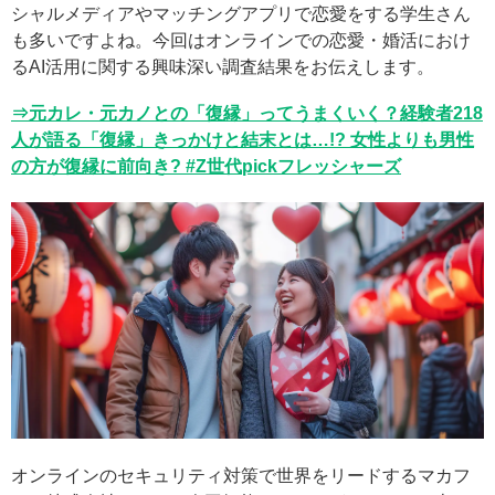
シャルメディアやマッチングアプリで恋愛をする学生さん
も多いですよね。今回はオンラインでの恋愛・婚活におけ
るAI活用に関する興味深い調査結果をお伝えします。
⇒元カレ・元カノとの「復縁」ってうまくいく？経験者218
人が語る「復縁」きっかけと結末とは…!? 女性よりも男性
の方が復縁に前向き? #Z世代pickフレッシャーズ
オンラインのセキュリティ対策で世界をリードするマカフ