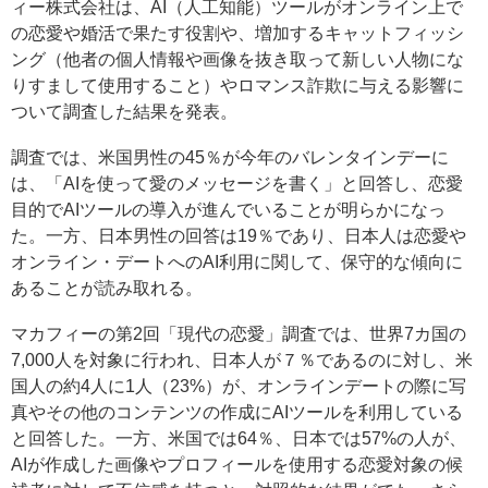
ィー株式会社は、AI（人工知能）ツールがオンライン上で
の恋愛や婚活で果たす役割や、増加するキャットフィッシ
ング（他者の個人情報や画像を抜き取って新しい人物にな
りすまして使用すること）やロマンス詐欺に与える影響に
ついて調査した結果を発表。
調査では、米国男性の45％が今年のバレンタインデーに
は、「AIを使って愛のメッセージを書く」と回答し、恋愛
目的でAIツールの導入が進んでいることが明らかになっ
た。一方、日本男性の回答は19％であり、日本人は恋愛や
オンライン・デートへのAI利用に関して、保守的な傾向に
あることが読み取れる。
マカフィーの第2回「現代の恋愛」調査では、世界7カ国の
7,000人を対象に行われ、日本人が７％であるのに対し、米
国人の約4人に1人（23%）が、オンラインデートの際に写
真やその他のコンテンツの作成にAIツールを利用している
と回答した。一方、米国では64％、日本では57%の人が、
AIが作成した画像やプロフィールを使用する恋愛対象の候