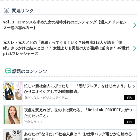
関連リンク
Vol.3 ロマンスを求めた女の期待外れのエンディング【週末アドレセン
スー恋の忘れ方ー】
元カレ・元カノとの「復縁」ってうまくいく？経験者218人が語る「復
縁」きっかけと結末とは…!? 女性よりも男性の方が復縁に前向き? #Z世代
pickフレッシャーズ
話題のコンテンツ
忙しい新社会人にぴったり！ 「朝リフレア」をはじめよう。しっ
かりニオイケアして24時間快適。
身だしなみ・ビジネスアイテム
PR
視点を変えれば、世の中は変わる。「Rethink PROJECT」がつ
たえたいこと。
社会人ライフ
PR
あなたの“なりたい”社会人像は？ お仕事バッグ選びから始める
新生活