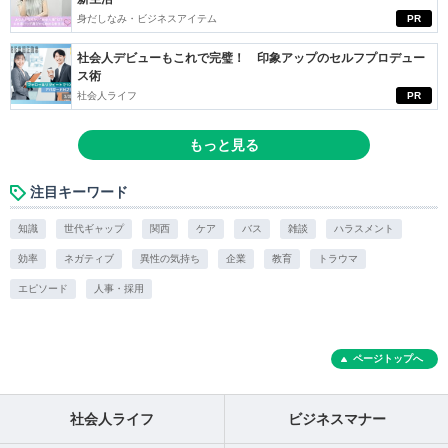
身だしなみ・ビジネスアイテム
PR
社会人デビューもこれで完璧！ 印象アップのセルフプロデュー
ス術
社会人ライフ
PR
もっと見る
注目キーワード
知識
世代ギャップ
関西
ケア
バス
雑談
ハラスメント
効率
ネガティブ
異性の気持ち
企業
教育
トラウマ
エピソード
人事・採用
ページトップへ
社会人ライフ
ビジネスマナー