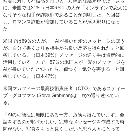
補者に対して不信感を持つと、対照的な結果がでた。さら
に、米国では31%（日本6％）の人が「オンラインで恋人に
なりそうな相手が詐欺師であることが判明した」と回答
し、ロマンス詐欺が増加していることが浮き彫りになっ
た。
米国では69％の人が、「AIが書いた愛のメッセージのほう
が、自分で書くよりも相手から良い反応を得られた」と回
答している。（日本39%）メッセージの送り手は肯定的に
活用している一方で、57％の米国人が「愛のメッセージを
AIが書いていたと知ったら、傷つく・気分を害する」と回
答している。（日本47%）
米国マカフィーの最高技術責任者（CTO）であるスティー
ブ・グロブマン (Steve Grobman)は、次の通り述べてい
る。
「AIの可能性は無限にある一方、危険も潜んでいます。会
話をするのが恥ずかしい、完璧なメッセージを作成する時
間がない、写真をもっと良くしたいと思う人々にとって、