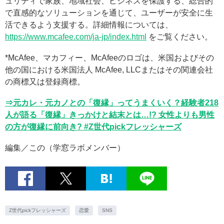
ュリティで家族、地域社会、ビジネスを保護する、総合的
で直感的なソリューションを通じて、ユーザーが安全に生
活できるよう支援する。詳細情報については、
https://www.mcafee.com/ja-jp/index.html
をご覧ください。
*McAfee、マカフィー、McAfeeのロゴは、米国およびその
他の国における米国法人 McAfee, LLCまたはその関連会社
の商標又は登録商標。
⇒元カレ・元カノとの「復縁」ってうまくいく？経験者218
人が語る「復縁」きっかけと結末とは…!? 女性よりも男性
の方が復縁に前向き? #Z世代pickフレッシャーズ
編集／この（学窓ラボメンバー）
Z世代pickフレッシャーズ
恋愛
SNS