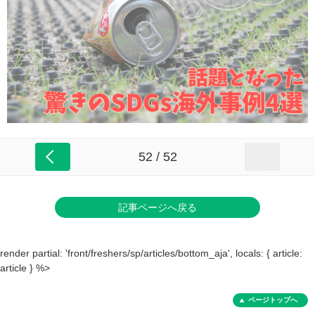
52 / 52
記事ページへ戻る
render partial: 'front/freshers/sp/articles/bottom_aja', locals: { article:
article } %>
ページトップへ