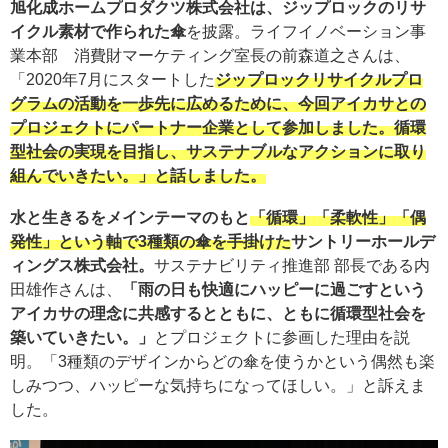
旭化成ホームプロダクツ株式会社は、ジップロックのリサ
イクル素材で作られた傘
を披露。ライフイノベーション事
業本部 消費財マーケティング室長の前森道之さんは、
「2020年7月にスタートした
ジップロックリサイクルプロ
グラムの活動を一歩先に広めるために、今回アイカサとの
プロジェクトにパートナー企業として参加しました。
循環
型社会の実現を目指し、サステナブルなアクションに取り
組んでいきたい。
」と話しました。
水と生きるをメインテーマのもと
「循環」「柔軟性」「偶
発性」という軸で3種類の傘を手掛けた
サントリーホールデ
ィングス株式会社。
サステナビリティ推進部 部長である内
田雄作さんは、
「雨の日も快適にハッピーに過ごすという
アイカサの理念に共感するとともに、ともに循環型社会を
築いていきたい。」
とプロジェクトに参画した理由を説
明。「3種類のデザインからどの傘を使うかという偶然も楽
しみつつ、ハッピーな気持ちになってほしい。」と訴えま
した。