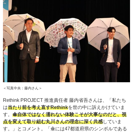
＜写真中央：藤内さん＞
Rethink PROJECT 推進責任者 藤内省吾さんは、「私たち
は
当たり前を考え直すRethink
を世の中に訴えかけていま
す。
傘自体ではなく濡れない体験こそが大事なのだと、視
点を変えて取り組む丸川さんの理念に深く共感
していま
す。」とコメント。「傘には47都道府県のシンボルである