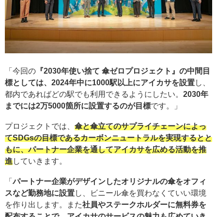
「今回の
『2030年使い捨て 傘ゼロプロジェクト』の中間目
標
としては、
2024年中に1000駅以上にアイカサを設置
し、
都内であればどの駅でも利用できるようにしたい。
2030年
までには2万5000箇所に設置するのが目標
です。」
プロジェクトでは、
傘と傘立てのサプライチェーンによっ
てSDGsの目標であるカーボンニュートラルを実現するとと
もに、パートナー企業を通してアイカサを広める活動を推
進
していきます。
「
パートナー企業がデザインしたオリジナルの傘をオフィ
スなど勤務地に設置
し、ビニール傘を買わなくていい環境
を作り出します。また
社員やステークホルダーに無料券を
配布することで、アイカサのサービスの魅力も広めていき