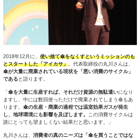
2018年12月に、
使い捨て傘をなくすというミッションのも
とスタートした「アイカサ」
。代表取締役の丸川さんは、
傘が大量に廃棄されている現状を「悪い消費のサイクル」
である
と語ります。
「
傘を大量に生産すれば、それだけ資源の無駄遣い
になり
ますし、中には数回使っただけで廃棄されてしまう傘もあ
ります。
傘の生産・廃棄の過程では温室効果ガスが発生
し、地球環境にも影響を及ぼします。
この消費サイクルは
誰にとっても望ましくない結果だと思います。」
丸川さんは、
消費者の真のニーズは「傘を買うことではな