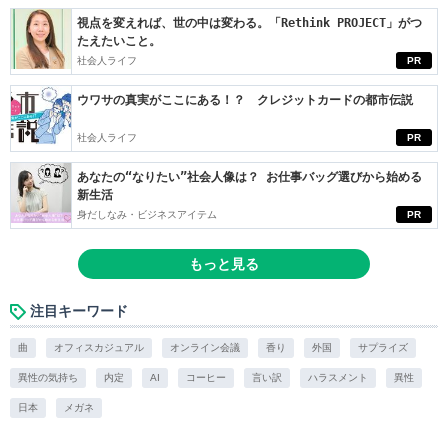
視点を変えれば、世の中は変わる。「Rethink PROJECT」がつ
たえたいこと。
社会人ライフ
PR
ウワサの真実がここにある！？ クレジットカードの都市伝説
社会人ライフ
PR
あなたの“なりたい”社会人像は？ お仕事バッグ選びから始める
新生活
身だしなみ・ビジネスアイテム
PR
もっと見る
注目キーワード
曲
オフィスカジュアル
オンライン会議
香り
外国
サプライズ
異性の気持ち
内定
AI
コーヒー
言い訳
ハラスメント
異性
日本
メガネ