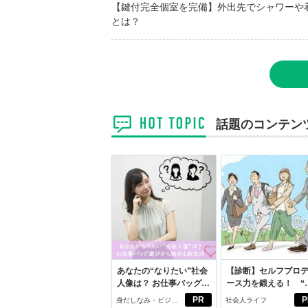
【鍵付完全個室を完備】外出先でシャワーや
とは？
話題のコンテン
あなたの“なりたい”社会
【診断】セルフプロ
人像は？ お仕事バッグ選
ース力を鍛える！ “
びから始める新生活
ブン観”診断
PR
P
身だしなみ・ビジネ
社会人ライフ