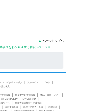
ページトップへ
動事例をわかりやすく解説 2ページ目
ル・ハイクラスの求人
アルバイト
パート
介護の求人
学生活情報
働く女性の生活情報
雑誌・書籍・ソフト
My CareerStudy
My CareerID
支援ツール
高齢者施設検索・介護相談
会計士の転職
税理士の求人・転職
顧問紹介