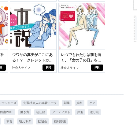
いこと。
新社
ウワサの真実がここにあ
いつでもわたしは前を向
断
る！？ クレジットカー
く。「女の子の日」を前
ドの都市伝説
向きに♪社会人エリ・大
R
PR
PR
社会人ライフ
社会人ライフ
学生リカの物語
フレッシャーズ
先輩社会人の本音トーク
副業
資料
ケア
白書2018
働き方
初任給
アーティスト
昇進
送り状
草食
地元ネタ
歓迎会
福利厚生