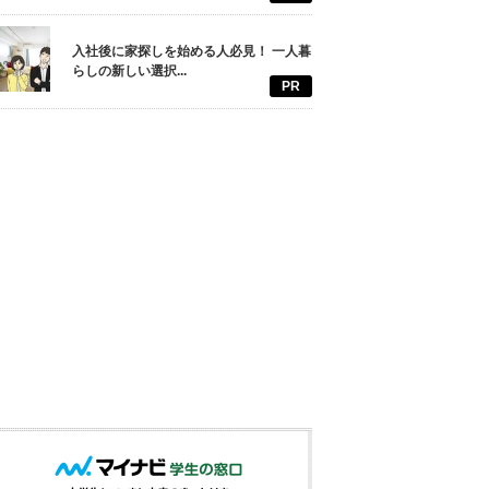
入社後に家探しを始める人必見！ 一人暮
らしの新しい選択...
PR