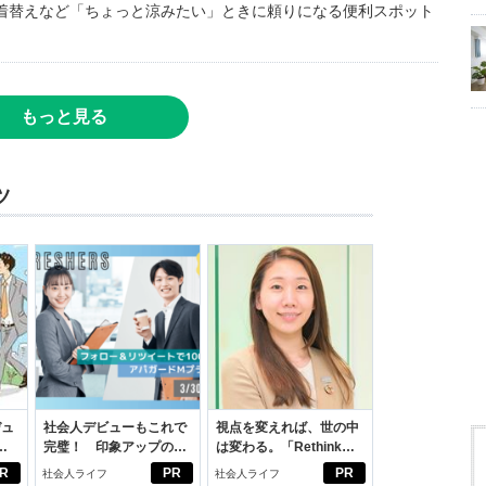
着替えなど「ちょっと涼みたい」ときに頼りになる便利スポット
もっと見る
ツ
デュ
社会人デビューもこれで
視点を変えれば、世の中
ジ
完璧！ 印象アップのセ
は変わる。「Rethink
ルフプロデュース術
PROJECT」がつたえた
R
PR
PR
社会人ライフ
社会人ライフ