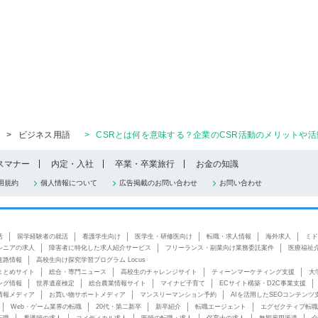
>
ビジネス用語
>
CSRとは何を意味する？企業のCSR活動のメリットや活
スマナー
内定・入社
卒業・卒業旅行
お金の知識
用規約
個人情報について
広告掲載のお問い合わせ
お問い合わせ
活
留学経験者の就活
看護学生向け
医学生・研修医向け
転職・求人情報
海外求人
ミド
シニアの求人
障害者に特化した求人紹介サービス
フリーランス・副業向け業務委託案件
医療福祉
進路情報
高校生向け探究学習プログラム Locus
まとめサイト
総合・専門ニュース
高校生のチャレンジサイト
ティーンマーケティング支援
大
ング情報
世界遺産検定
総合農業情報サイト
マイナビ子育て
ECサイト構築・D2C事業支援
情報メディア
お買い物サポートメディア
マンスリーマンション予約
AIを活用したSEOコンテンツ
Web・ゲーム業界の転職
20代・第二新卒
新卒紹介
転職エージェント
エグゼクティブ転職