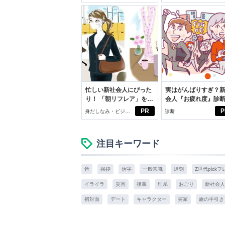
スアイテム
忙しい新社会人にぴった
実はがんばりすぎ？
り！ 「朝リフレア」をは
会人『お疲れ度』診
じめよう。しっかりニオ
PR
P
身だしなみ・ビジネ
診断
イケアして24時間快適。
スアイテム
注目キーワード
音
挨拶
活字
一般常識
遅刻
Z世代pick
イライラ
災害
後輩
理系
おごり
新社会人
初対面
デート
キャラクター
実家
旅の手引き