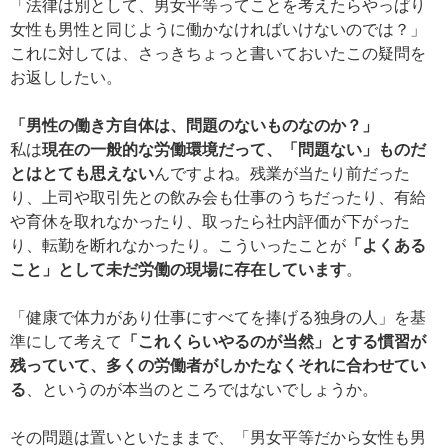
「法律は別として、男女平等ってことを考えたらやっぱり
女性も男性と同じように働かなければいけないのでは？」
これに対しては、さっきちょっと書いておいたこの疑問を
お返ししたい。
「男性の働き方自体は、問題のないものなのか？」
私は
現在の一般的な労働環境だって、「問題ない」ものだ
とはとても思えない
んですよね。残業が当たり前だった
り、上司や取引先との飲み会も仕事のうちだったり、有給
や育休を取れなかったり、取ったら社内評価が下がった
り、転勤を断れなかったり。こういったことが
「よくある
こと」として未だ労働の現場に存在しています
。
「健康で体力があり仕事にすべてを捧げる独身の人」を基
準にして考えて
「これくらいやるのが当然」とする慣習が
残っていて、多くの労働者がしかたなくそれに合わせてい
る
、というのが本当のところではないでしょうか。
その問題は置いといたままで、「男女平等だから女性も男