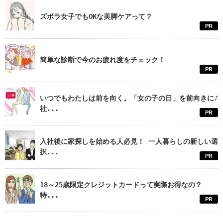
ズボラ女子でもOKな美脚ケアって？
PR
簡単な診断で今のお疲れ度をチェック！
PR
いつでもわたしは前を向く。「女の子の日」を前向きに♪
社...
PR
入社後に家探しを始める人必見！ 一人暮らしの新しい選
択...
PR
18～25歳限定クレジットカードって実際お得なの？
特...
PR