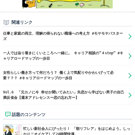
関連リンク
仕事と家庭の両立、理解の得られない職場への考え方 #モヤモヤバスター
ズ
一人では辿り着きにくいところへ一緒に。 キャリア相談の”４step” #キ
ャリアロードマップの一歩目
女性らしい働き方って何だろう？ 働く上で気配りやかわいげって必
要？？？ #キャリアロードマップの一歩目
Vol.6 「元カノに今 幸せか聞いてみたい」失恋から学ばない男子の自己
満反省会【週末アドレセンスー恋の忘れ方ー】
話題のコンテンツ
忙しい新社会人にぴったり！ 「朝リフレア」をはじめよう。しっ
かりニオイケアして24時間快適。