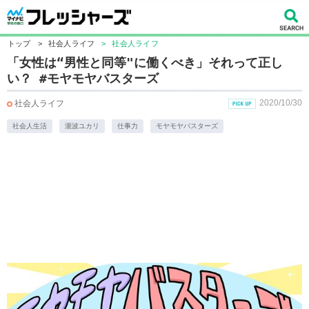
トップ
>
社会人ライフ
>
社会人ライフ
「女性は“男性と同等"に働くべき」それって正し
い？ #モヤモヤバスターズ
2020/10/30
社会人ライフ
社会人生活
瀧波ユカリ
仕事力
モヤモヤバスターズ