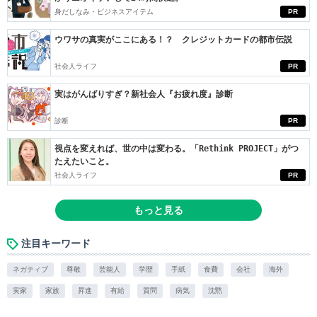
身だしなみ・ビジネスアイテム
PR
ウワサの真実がここにある！？ クレジットカードの都市伝説
社会人ライフ
PR
実はがんばりすぎ？新社会人『お疲れ度』診断
診断
PR
視点を変えれば、世の中は変わる。「Rethink PROJECT」がつ
たえたいこと。
社会人ライフ
PR
もっと見る
注目キーワード
ネガティブ
尊敬
芸能人
学歴
手紙
食費
会社
海外
実家
家族
昇進
有給
質問
病気
沈黙