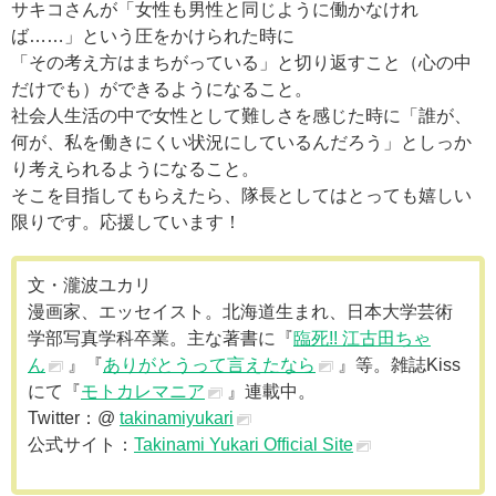
サキコさんが「女性も男性と同じように働かなけれ
ば……」という圧をかけられた時に
「その考え方はまちがっている」と切り返すこと（心の中
だけでも）ができるようになること。
社会人生活の中で女性として難しさを感じた時に「誰が、
何が、私を働きにくい状況にしているんだろう」としっか
り考えられるようになること。
そこを目指してもらえたら、隊長としてはとっても嬉しい
限りです。応援しています！
文・瀧波ユカリ
漫画家、エッセイスト。北海道生まれ、日本大学芸術
学部写真学科卒業。主な著書に『
臨死!! 江古田ちゃ
ん
』『
ありがとうって言えたなら
』等。雑誌Kiss
にて『
モトカレマニア
』連載中。
Twitter：@
takinamiyukari
公式サイト：
Takinami Yukari Official Site