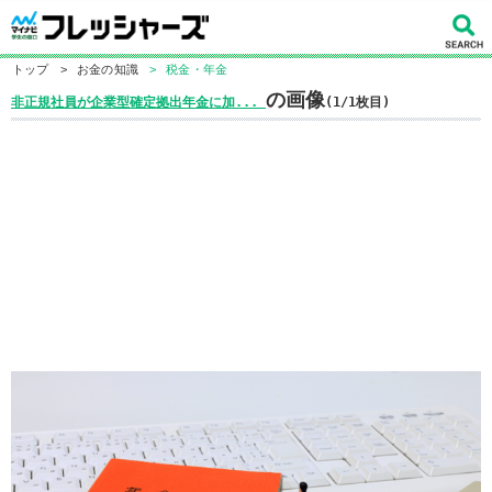
トップ
>
お金の知識
>
税金・年金
の画像
非正規社員が企業型確定拠出年金に加...
(1/1枚目)