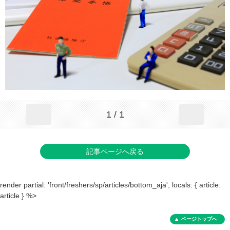
1 / 1
記事ページへ戻る
render partial: 'front/freshers/sp/articles/bottom_aja', locals: { article:
article } %>
ページトップへ