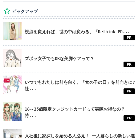
ピックアップ
視点を変えれば、世の中は変わる。「Rethink PR...
PR
ズボラ女子でもOKな美脚ケアって？
PR
いつでもわたしは前を向く。「女の子の日」を前向きに♪
社...
PR
18～25歳限定クレジットカードって実際お得なの？
特...
PR
入社後に家探しを始める人必見！ 一人暮らしの新しい選