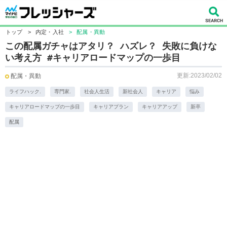
トップ
>
内定・入社
>
配属・異動
この配属ガチャはアタリ？ ハズレ？ 失敗に負けな
い考え方 #キャリアロードマップの一歩目
更新:2023/02/02
配属・異動
ライフハック.
専門家.
社会人生活
新社会人
キャリア
悩み
キャリアロードマップの一歩目
キャリアプラン
キャリアアップ
新卒
配属