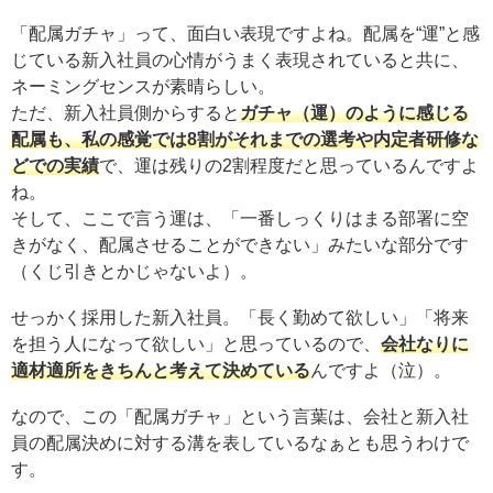
「配属ガチャ」って、面白い表現ですよね。配属を“運”と感
じている新入社員の心情がうまく表現されていると共に、
ネーミングセンスが素晴らしい。
ただ、新入社員側からすると
ガチャ（運）のように感じる
配属も、私の感覚では8割がそれまでの選考や内定者研修な
どでの実績
で、運は残りの2割程度だと思っているんですよ
ね。
そして、ここで言う運は、「一番しっくりはまる部署に空
きがなく、配属させることができない」みたいな部分です
（くじ引きとかじゃないよ）。
せっかく採用した新入社員。「長く勤めて欲しい」「将来
を担う人になって欲しい」と思っているので、
会社なりに
適材適所をきちんと考えて決めている
んですよ（泣）。
なので、この「配属ガチャ」という言葉は、会社と新入社
員の配属決めに対する溝を表しているなぁとも思うわけで
す。