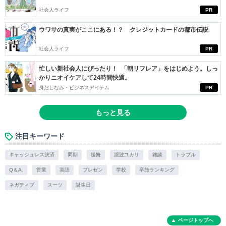
社会人ライフ
PR
ウワサの真実がここにある！？ クレジットカードの都市伝説
社会人ライフ
PR
忙しい新社会人にぴったり！ 「朝リフレア」をはじめよう。しっ
かりニオイケアして24時間快適。
身だしなみ・ビジネスアイテム
PR
もっと見る
注目キーワード
キャッシュレス決済
同期
後悔
瀧波ユカリ
雑談
トラブル
Q＆A.
営業
英語
プレゼン
学校
卒旅ランキング
ネガティブ
スーツ
誕生日
ページトップへ