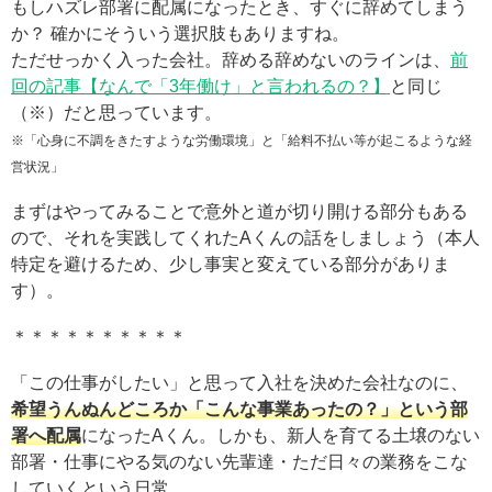
もしハズレ部署に配属になったとき、すぐに辞めてしまう
か？ 確かにそういう選択肢もありますね。
ただせっかく入った会社。辞める辞めないのラインは、
前
回の記事【なんで「3年働け」と言われるの？】
と同じ
（※）だと思っています。
※「心身に不調をきたすような労働環境」と「給料不払い等が起こるような経
営状況」
まずはやってみることで意外と道が切り開ける部分もある
ので、それを実践してくれたAくんの話をしましょう（本人
特定を避けるため、少し事実と変えている部分がありま
す）。
＊＊＊＊＊＊＊＊＊＊
「この仕事がしたい」と思って入社を決めた会社なのに、
希望うんぬんどころか「こんな事業あったの？」という部
署へ配属
になったAくん。しかも、新人を育てる土壌のない
部署・仕事にやる気のない先輩達・ただ日々の業務をこな
していくという日常。