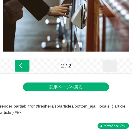
2 / 2
記事ページへ戻る
render partial: 'front/freshers/sp/articles/bottom_aja', locals: { article:
article } %>
ページトップへ