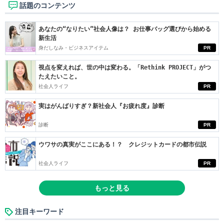
話題のコンテンツ
あなたの“なりたい”社会人像は？ お仕事バッグ選びから始める
新生活
身だしなみ・ビジネスアイテム
PR
視点を変えれば、世の中は変わる。「Rethink PROJECT」がつ
たえたいこと。
社会人ライフ
PR
実はがんばりすぎ？新社会人『お疲れ度』診断
診断
PR
ウワサの真実がここにある！？ クレジットカードの都市伝説
社会人ライフ
PR
もっと見る
注目キーワード