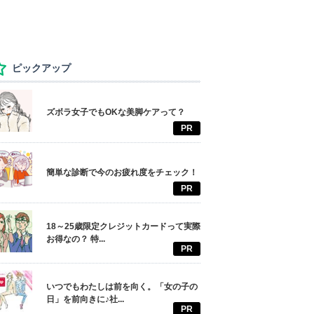
ピックアップ
ズボラ女子でもOKな美脚ケアって？
PR
簡単な診断で今のお疲れ度をチェック！
PR
18～25歳限定クレジットカードって実際
お得なの？ 特...
PR
いつでもわたしは前を向く。「女の子の
日」を前向きに♪社...
PR