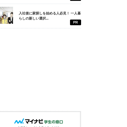
入社後に家探しを始める人必見！ 一人暮
らしの新しい選択...
PR