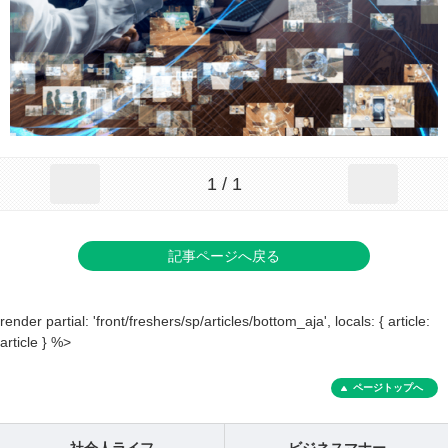
1 / 1
記事ページへ戻る
render partial: 'front/freshers/sp/articles/bottom_aja', locals: { article:
article } %>
ページトップへ