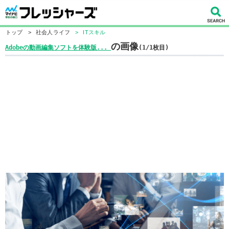
トップ
>
社会人ライフ
>
ITスキル
の画像
Adobeの動画編集ソフトを体験版...
(1/1枚目)