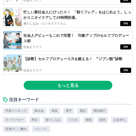
社会人ライフ
PR
忙しい新社会人にぴったり！ 「朝リフレア」をはじめよう。しっ
かりニオイケアして24時間快適。
身だしなみ・ビジネスアイテム
PR
社会人デビューもこれで完璧！ 印象アップのセルフプロデュー
ス術
社会人ライフ
PR
【診断】セルフプロデュース力を鍛える！ “ジブン観”診断
社会人ライフ
PR
もっと見る
注目キーワード
卒旅ランキング
飲み会
税金
漢字
電話
国内旅行
キャラクター
男女
身だしなみ
スマホ
情報
髪色
お金持ち
若者の〇〇離れ
トレンド.