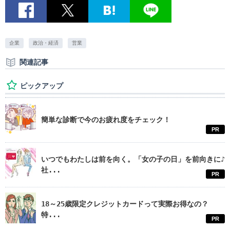
企業
政治・経済
営業
関連記事
ピックアップ
簡単な診断で今のお疲れ度をチェック！
PR
いつでもわたしは前を向く。「女の子の日」を前向きに♪
社...
PR
18～25歳限定クレジットカードって実際お得なの？
特...
PR