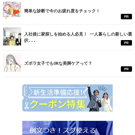
簡単な診断で今のお疲れ度をチェック！
PR
入社後に家探しを始める人必見！ 一人暮らしの新しい選
択...
PR
ズボラ女子でもOKな美脚ケアって？
PR