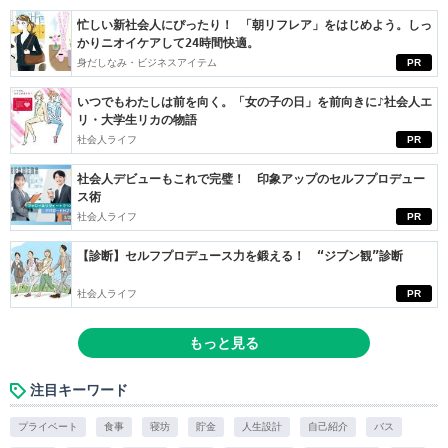
忙しい新社会人にぴったり！ 「朝リフレア」をはじめよう。しっ
かりニオイケアして24時間快適。
身だしなみ・ビジネスアイテム
PR
いつでもわたしは前を向く。「女の子の日」を前向きに♪社会人エ
リ・大学生リカの物語
社会人ライフ
PR
社会人デビューもこれで完璧！ 印象アップのセルフプロデュー
ス術
社会人ライフ
PR
【診断】セルフプロデュース力を鍛える！ “ジブン観”診断
社会人ライフ
PR
もっと見る
注目キーワード
プライベート
食事
寝坊
貯金
人生設計
自己紹介
バス