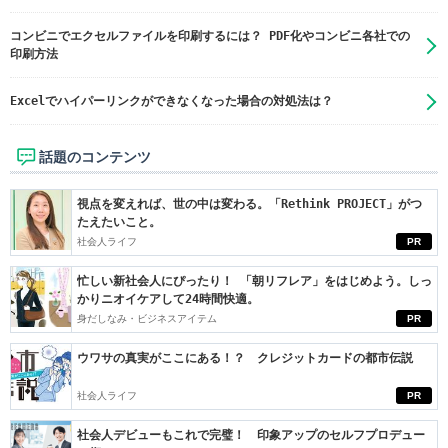
コンビニでエクセルファイルを印刷するには？ PDF化やコンビニ各社での
印刷方法
Excelでハイパーリンクができなくなった場合の対処法は？
話題のコンテンツ
視点を変えれば、世の中は変わる。「Rethink PROJECT」がつ
たえたいこと。
社会人ライフ
PR
忙しい新社会人にぴったり！ 「朝リフレア」をはじめよう。しっ
かりニオイケアして24時間快適。
身だしなみ・ビジネスアイテム
PR
ウワサの真実がここにある！？ クレジットカードの都市伝説
社会人ライフ
PR
社会人デビューもこれで完璧！ 印象アップのセルフプロデュー