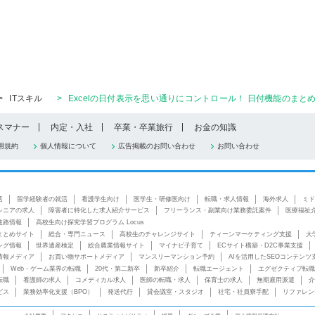
>
ITスキル
>
Excelの日付表示を思い通りにコントロール！ 日付機能のまと
スマナー
内定・入社
卒業・卒業旅行
お金の知識
用規約
個人情報について
広告掲載のお問い合わせ
お問い合わせ
活
留学経験者の就活
看護学生向け
医学生・研修医向け
転職・求人情報
海外求人
ミド
シニアの求人
障害者に特化した求人紹介サービス
フリーランス・副業向け業務委託案件
医療福祉
進路情報
高校生向け探究学習プログラム Locus
まとめサイト
総合・専門ニュース
高校生のチャレンジサイト
ティーンマーケティング支援
大
ング情報
世界遺産検定
総合農業情報サイト
マイナビ子育て
ECサイト構築・D2C事業支援
情報メディア
お買い物サポートメディア
マンスリーマンション予約
AIを活用したSEOコンテンツ
Web・ゲーム業界の転職
20代・第二新卒
新卒紹介
転職エージェント
エグゼクティブ転職
転職
看護師の求人
コメディカル求人
医師の転職・求人
保育士の求人
無期雇用派遣
介
ビス
業務効率化支援（BPO）
発送代行
貸会議室・スタジオ
社宅・社員寮手配
リファレン