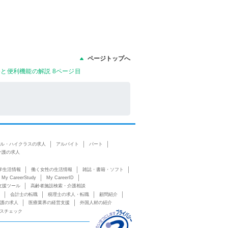
ページトップへ
めと便利機能の解説 8ページ目
ル・ハイクラスの求人
アルバイト
パート
介護の求人
学生活情報
働く女性の生活情報
雑誌・書籍・ソフト
My CareerStudy
My CareerID
支援ツール
高齢者施設検索・介護相談
会計士の転職
税理士の求人・転職
顧問紹介
護の求人
医療業界の経営支援
外国人材の紹介
スチェック