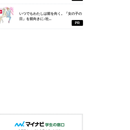
いつでもわたしは前を向く。「女の子の
日」を前向きに♪社...
PR