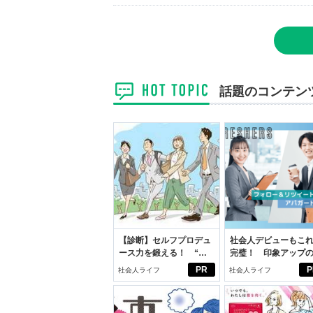
話題のコンテン
【診断】セルフプロデュ
社会人デビューもこ
ース力を鍛える！ “ジ
完璧！ 印象アップ
ブン観”診断
ルフプロデュース術
PR
P
社会人ライフ
社会人ライフ