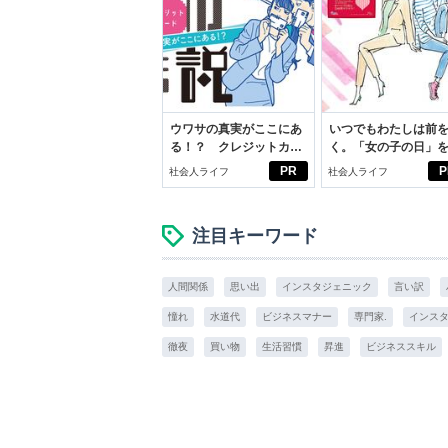
ウワサの真実がここにあ
いつでもわたしは前
る！？ クレジットカー
く。「女の子の日」
ドの都市伝説
向きに♪社会人エリ・
PR
P
社会人ライフ
社会人ライフ
学生リカの物語
注目キーワード
人間関係
思い出
インスタジェニック
言い訳
憧れ
水道代
ビジネスマナー
専門家.
インス
徹夜
買い物
生活習慣
昇進
ビジネススキル