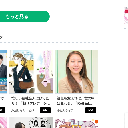
もっと見る
ツ
れで
忙しい新社会人にぴった
視点を変えれば、世の中
のセ
り！ 「朝リフレア」をは
は変わる。「Rethink
じめよう。しっかりニオ
PROJECT」がつたえた
R
PR
PR
身だしなみ・ビジネ
社会人ライフ
イケアして24時間快適。
いこと。
スアイテム