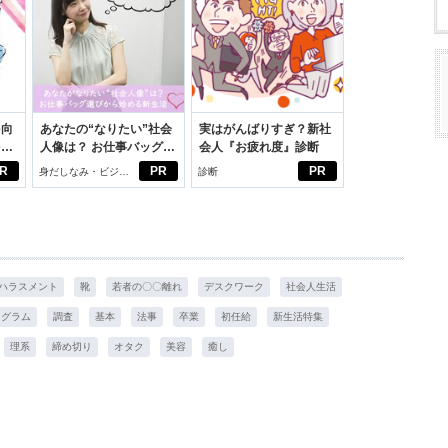
を向
あなたの“なりたい”社会
実はがんばりすぎ？新社
を前
人像は？ お仕事バッグ選
会人『お疲れ度』診断
大
びから始める新生活
R
PR
PR
身だしなみ・ビジネ
診断
スアイテム
ハラスメント
靴
若者の〇〇離れ
デスクワーク
社会人生活
タグラム
調査
基本
法事
卒業
初任給
新生活特集
理系
締め切り
オタク
美容
癒し