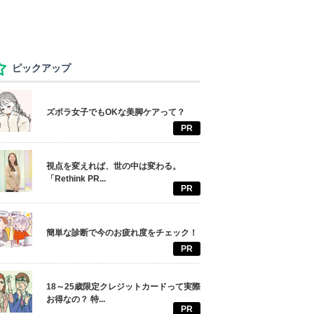
ピックアップ
ズボラ女子でもOKな美脚ケアって？
PR
視点を変えれば、世の中は変わる。
「Rethink PR...
PR
簡単な診断で今のお疲れ度をチェック！
PR
18～25歳限定クレジットカードって実際
お得なの？ 特...
PR