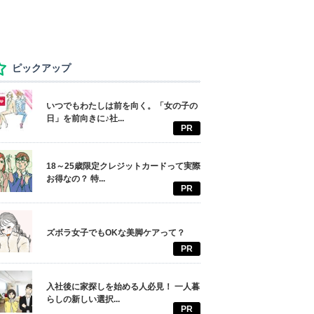
ピックアップ
いつでもわたしは前を向く。「女の子の
日」を前向きに♪社...
PR
18～25歳限定クレジットカードって実際
お得なの？ 特...
PR
ズボラ女子でもOKな美脚ケアって？
PR
入社後に家探しを始める人必見！ 一人暮
らしの新しい選択...
PR