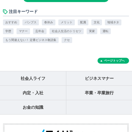
注目キーワード
おすすめ
パンプス
春休み
メリット
配属
文化
地域ネタ
学歴
マナー
忘年会
社会人生活のトリセツ
実家
運転
もう間違えない！ 定番ビジネス敬語集
クセ
ページトップへ
社会人ライフ
ビジネスマナー
内定・入社
卒業・卒業旅行
お金の知識