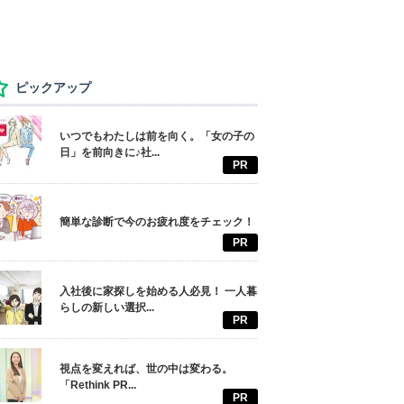
ピックアップ
いつでもわたしは前を向く。「女の子の
日」を前向きに♪社...
PR
簡単な診断で今のお疲れ度をチェック！
PR
入社後に家探しを始める人必見！ 一人暮
らしの新しい選択...
PR
視点を変えれば、世の中は変わる。
「Rethink PR...
PR