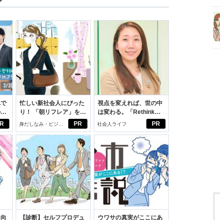
れで
忙しい新社会人にぴった
視点を変えれば、世の中
のセ
り！ 「朝リフレア」をは
は変わる。「Rethink
じめよう。しっかりニオ
PROJECT」がつたえた
R
PR
PR
身だしなみ・ビジネ
社会人ライフ
イケアして24時間快適。
いこと。
スアイテム
を向
【診断】セルフプロデュ
ウワサの真実がここにあ