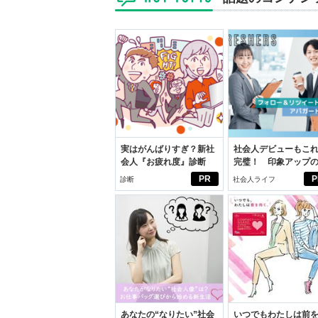
実はがんばりすぎ？新社
社会人デビューもこ
会人『お疲れ度』診断
完璧！ 印象アップ
ルフプロデュース術
PR
P
診断
社会人ライフ
あなたの“なりたい”社会
いつでもわたしは前