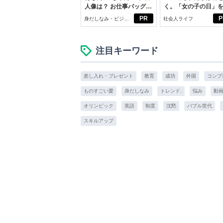
人像は？ お仕事バッグ選
く。「女の子の日」
びから始める新生活
向きに♪社会人エリ・
PR
P
身だしなみ・ビジネ
社会人ライフ
学生リカの物語
スアイテム
注目キーワード
差し入れ・プレゼント
教育
成功
外国
コンプ
ものすごい愛
身だしなみ
トレンド.
悩み
動
オリンピック
英語
制度
沈黙
バブル世代
スキルアップ