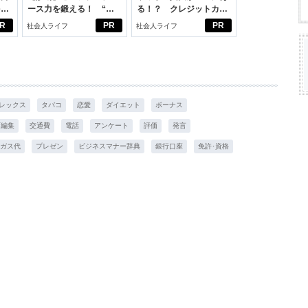
を前
ース力を鍛える！ “ジ
る！？ クレジットカー
大
ブン観”診断
ドの都市伝説
R
PR
PR
社会人ライフ
社会人ライフ
レックス
タバコ
恋愛
ダイエット
ボーナス
画編集
交通費
電話
アンケート
評価
発言
ガス代
プレゼン
ビジネスマナー辞典
銀行口座
免許･資格