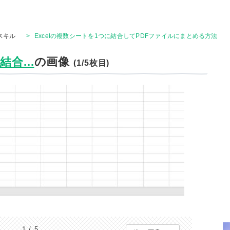
Tスキル
>
Excelの複数シートを1つに結合してPDFファイルにまとめる方法
合...
の画像
(1/5枚目)
1 / 5